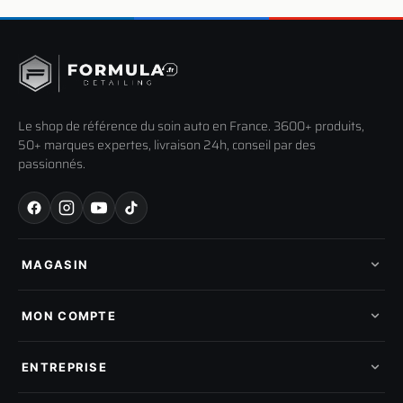
Le shop de référence du soin auto en France. 3600+ produits,
50+ marques expertes, livraison 24h, conseil par des
passionnés.
MAGASIN
Tous les produits
Nos marques
MON COMPTE
Nouveautés
Pads de polissage
Mes commandes
Pièces détachées
Mes tickets SAV
ENTREPRISE
Mon cashback
Mon parrainage
Qui sommes-nous