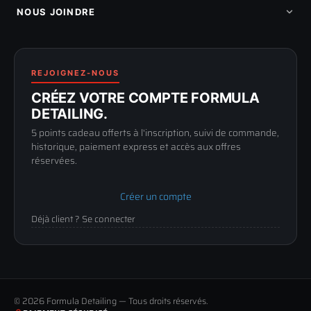
Programme fidelite
Compte pro
NOUS JOINDRE
Blog & tutoriels
FAQ
188 Avenue de Senigallia
Politique de retour
89100 SENS
Renoncer au contrat
Conditions générales
03 73 61 02 02
REJOIGNEZ-NOUS
Mentions légales
Lun-Ven
CRÉEZ VOTRE COMPTE FORMULA
Confidentialité
9h-12h / 14h-17h
DETAILING.
5 points cadeau offerts à l'inscription, suivi de commande,
historique, paiement express et accès aux offres
réservées.
Créer un compte
Déjà client ? Se connecter
© 2026 Formula Detailing — Tous droits réservés.