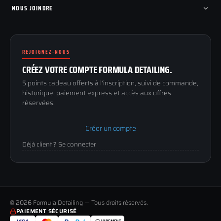
Programme fidelite
Compte pro
NOUS JOINDRE
Blog & tutoriels
FAQ
188 Avenue de Senigallia
Politique de retour
89100 SENS
Renoncer au contrat
Conditions générales
REJOIGNEZ-NOUS
03 73 61 02 02
Mentions légales
Lun-Ven
CRÉEZ VOTRE COMPTE FORMULA DETAILING.
Confidentialité
9h-12h / 14h-17h
5 points cadeau offerts à l'inscription, suivi de commande,
historique, paiement express et accès aux offres
réservées.
Créer un compte
Déjà client ? Se connecter
© 2026 Formula Detailing — Tous droits réservés.
PAIEMENT SÉCURISÉ