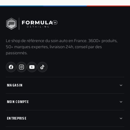
Le shop de référence du soin auto en France. 3600+ produits,
50+ marques expertes, livraison 24h, conseil par des
passionnés.
MAGASIN
Tous les produits
Nos marques
MON COMPTE
Nouveautés
Pads de polissage
Mes commandes
Pièces détachées
Mes tickets SAV
ENTREPRISE
Mon cashback
Mon parrainage
Qui sommes-nous