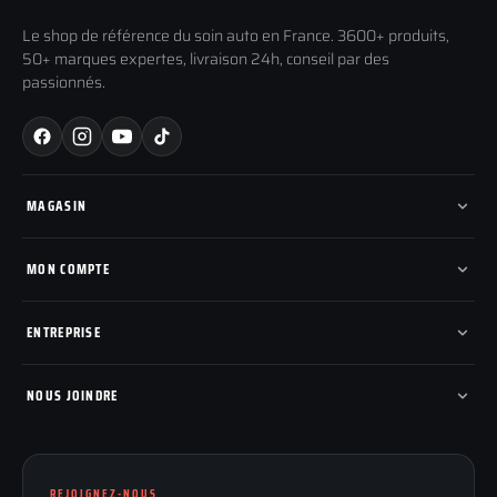
Le shop de référence du soin auto en France. 3600+ produits,
50+ marques expertes, livraison 24h, conseil par des
passionnés.
MAGASIN
Tous les produits
Nos marques
MON COMPTE
Nouveautés
Pads de polissage
Mes commandes
Pièces détachées
Mes tickets SAV
ENTREPRISE
Mon cashback
Mon parrainage
Qui sommes-nous
Programme fidelite
Compte pro
NOUS JOINDRE
Blog & tutoriels
FAQ
188 Avenue de Senigallia
Politique de retour
89100 SENS
Renoncer au contrat
Conditions générales
REJOIGNEZ-NOUS
03 73 61 02 02