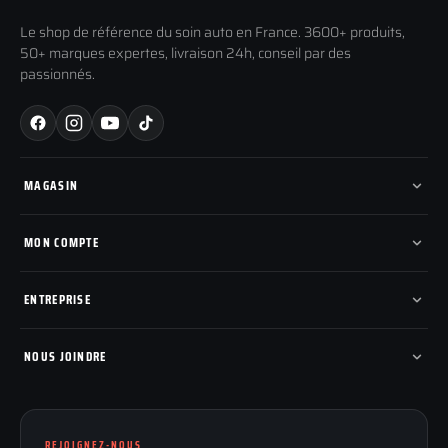
Le shop de référence du soin auto en France. 3600+ produits,
50+ marques expertes, livraison 24h, conseil par des
passionnés.
MAGASIN
Tous les produits
Nos marques
MON COMPTE
Nouveautés
Pads de polissage
Mes commandes
Pièces détachées
Mes tickets SAV
ENTREPRISE
Mon cashback
Mon parrainage
Qui sommes-nous
Programme fidelite
Compte pro
NOUS JOINDRE
Blog & tutoriels
FAQ
188 Avenue de Senigallia
Politique de retour
89100 SENS
Renoncer au contrat
Conditions générales
REJOIGNEZ-NOUS
03 73 61 02 02