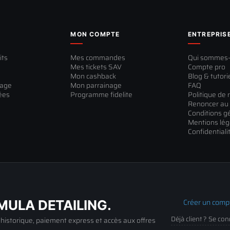
MON COMPTE
ENTREPRIS
its
Mes commandes
Qui sommes
Mes tickets SAV
Compte pro
Mon cashback
Blog & tutori
sage
Mon parrainage
FAQ
ées
Programme fidelite
Politique de 
Renoncer au 
Conditions g
Mentions lég
Confidentiali
Créer un comp
ULA DETAILING.
Déjà client ? Se co
, historique, paiement express et accès aux offres