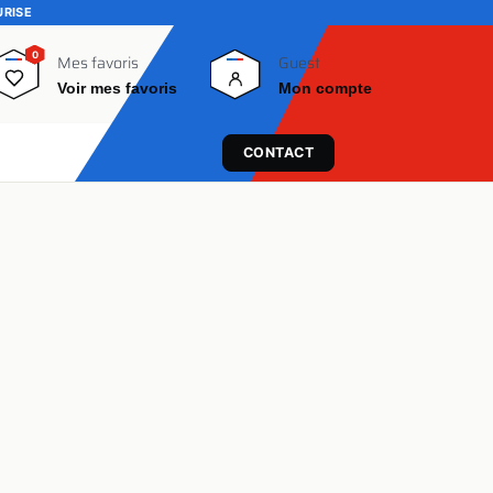
URISE
0
0
Mes favoris
Guest
Voir mes favoris
Mon compte
CONTACT