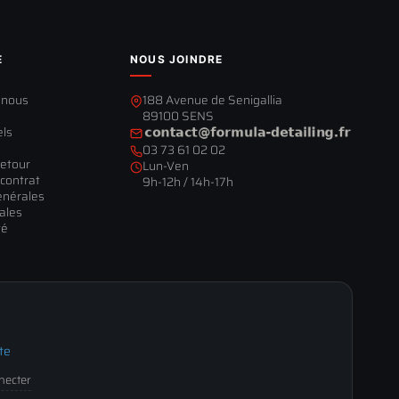
E
NOUS JOINDRE
-nous
188 Avenue de Senigallia
89100 SENS
els
03 73 61 02 02
retour
Lun-Ven
contrat
9h-12h / 14h-17h
énérales
ales
té
te
nnecter