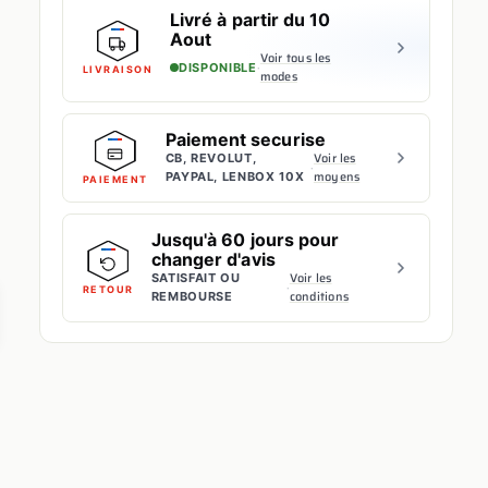
Livré à partir du 10
Aout
Voir tous les
·
DISPONIBLE
LIVRAISON
modes
Paiement securise
Voir les
CB, REVOLUT,
·
moyens
PAYPAL, LENBOX 10X
PAIEMENT
Jusqu'à 60 jours pour
changer d'avis
Voir les
SATISFAIT OU
·
RETOUR
conditions
REMBOURSE