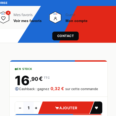
URISE
0
0
Mes favoris
Guest
Voir mes favoris
Mon compte
CONTACT
EN STOCK
16
€
,90
TTC
0,32 €
Cashback : gagnez
sur cette commande
−
+
AJOUTER