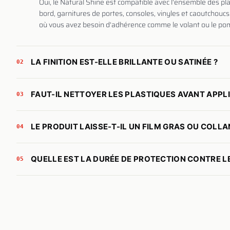
Oui, le Natural Shine est compatible avec l'ensemble des pla
bord, garnitures de portes, consoles, vinyles et caoutchoucs
où vous avez besoin d'adhérence comme le volant ou le po
LA FINITION EST-ELLE BRILLANTE OU SATINÉE ?
02
FAUT-IL NETTOYER LES PLASTIQUES AVANT APPLI
03
LE PRODUIT LAISSE-T-IL UN FILM GRAS OU COLLA
04
QUELLE EST LA DURÉE DE PROTECTION CONTRE LE
05