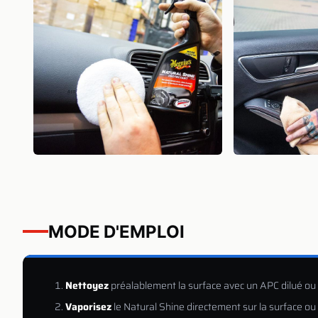
MODE D'EMPLOI
Nettoyez
préalablement la surface avec un APC dilué ou u
Vaporisez
le Natural Shine directement sur la surface ou 