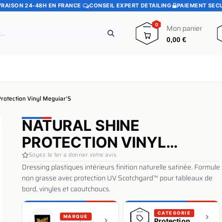
VRAISON 24-48H EN FRANCE
·
CONSEIL EXPERT DETAILING
·
PAIEMENT SEC
0
Mon panier
0,00
€
e
Pads polissage
Promotions
Blog
Protection Vinyl Meguiar'S
NATURAL SHINE
PROTECTION VINYL
MEGUIAR'S
Soyez le 1er a donner votre avis
Dressing plastiques intérieurs finition naturelle satinée. Formule
non grasse avec protection UV Scotchgard™ pour tableaux de
bord, vinyles et caoutchoucs.
CATEGORIE
MARQUE
Protection