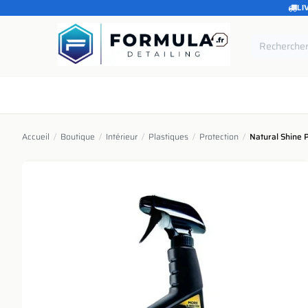
LI
SE RENDRE AU CONTENU
Accueil
Catégories
Marques
Pièces de rechang
Accueil
/
Boutique
/
Intérieur
/
Plastiques
/
Protection
/
Natural Shine 