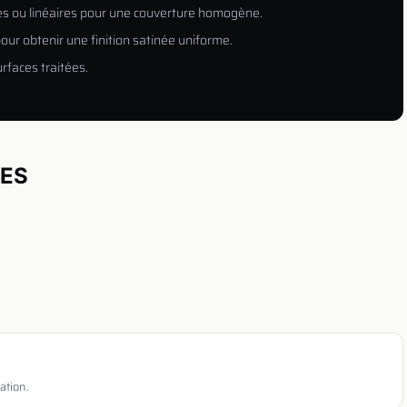
es ou linéaires pour une couverture homogène.
our obtenir une finition satinée uniforme.
rfaces traitées.
UES
ation.