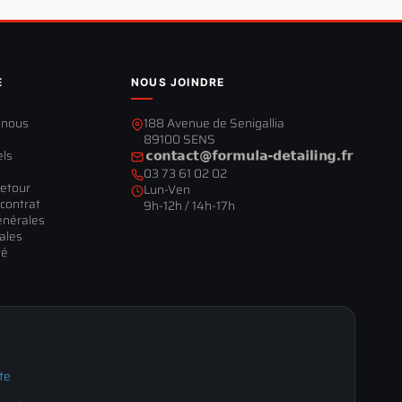
E
NOUS JOINDRE
-nous
188 Avenue de Senigallia
89100 SENS
els
03 73 61 02 02
retour
Lun-Ven
contrat
9h-12h / 14h-17h
énérales
ales
té
te