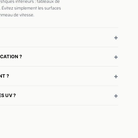
stiques intérieurs : tableaux de
. Évitez simplement les surfaces
mmeau de vitesse.
+
+
CATION ?
+
NT ?
+
S UV ?