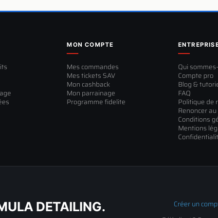
MON COMPTE
ENTREPRIS
its
Mes commandes
Qui sommes
Mes tickets SAV
Compte pro
Mon cashback
Blog & tutori
sage
Mon parrainage
FAQ
ées
Programme fidelite
Politique de 
Renoncer au 
Conditions g
Mentions lég
Confidentiali
Créer un comp
ULA DETAILING.