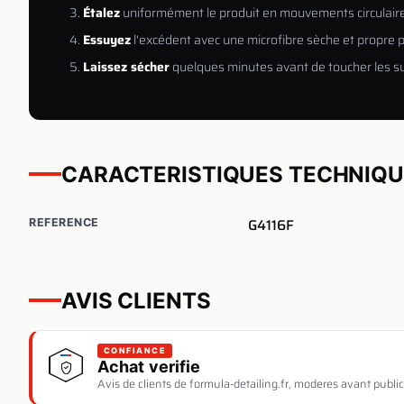
Étalez
uniformément le produit en mouvements circulair
Essuyez
l'excédent avec une microfibre sèche et propre p
Laissez sécher
quelques minutes avant de toucher les su
CARACTERISTIQUES TECHNIQ
G4116F
REFERENCE
AVIS CLIENTS
CONFIANCE
Achat verifie
Avis de clients de formula-detailing.fr, moderes avant public