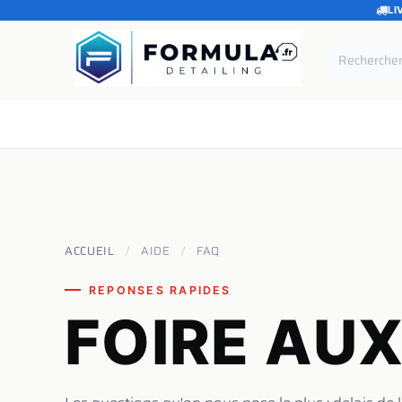
LI
SE RENDRE AU CONTENU
Accueil
Catégories
Marques
Pièces de rechang
ACCUEIL
/
AIDE
/
FAQ
REPONSES RAPIDES
FOIRE AU