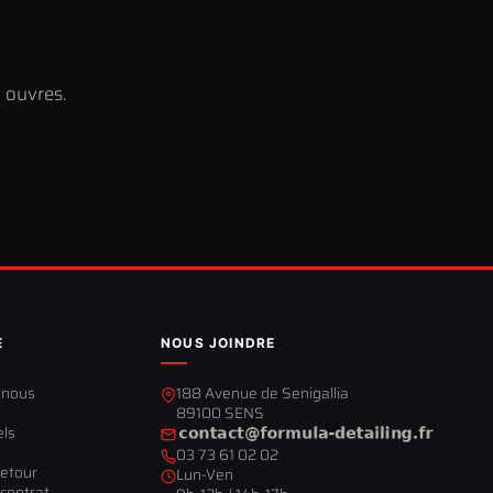
?
 ouvres.
E
NOUS JOINDRE
-nous
188 Avenue de Senigallia
89100 SENS
els
03 73 61 02 02
retour
Lun-Ven
contrat