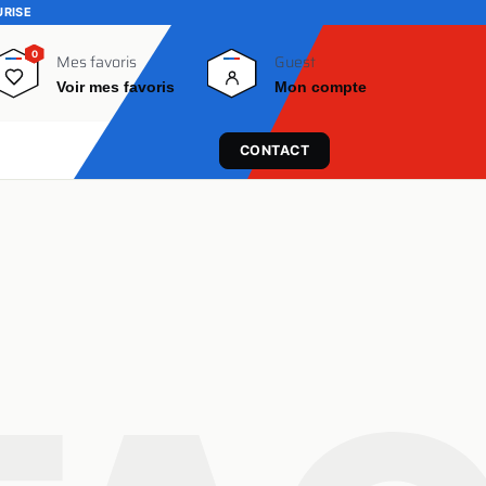
URISE
0
0
Mes favoris
Guest
Voir mes favoris
Mon compte
CONTACT