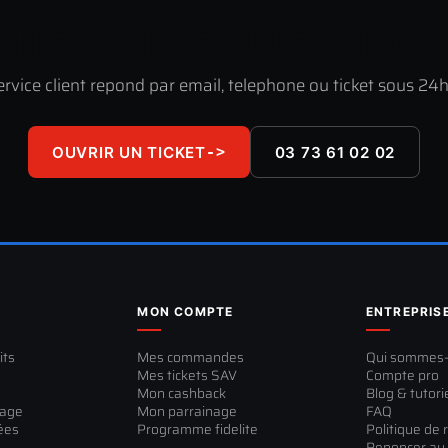
UNE AUTRE QUESTION 
ervice client repond par email, telephone ou ticket sous 24h
OUVRIR UN TICKET
->
03 73 61 02 02
MON COMPTE
ENTREPRIS
its
Mes commandes
Qui sommes
Mes tickets SAV
Compte pro
Mon cashback
Blog & tutori
sage
Mon parrainage
FAQ
ées
Programme fidelite
Politique de 
Renoncer au 