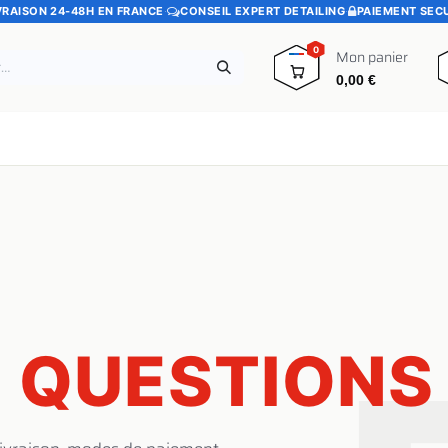
VRAISON 24-48H EN FRANCE
·
CONSEIL EXPERT DETAILING
·
PAIEMENT SEC
0
Mon panier
0,00
€
e
Pads polissage
Promotions
Blog
X
QUESTIONS