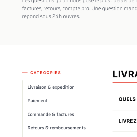
Les questions qu'on nous pose le plus : delais de
factures, retours, compte pro. Une question manq
repond sous 24h ouvres.
LIVR
CATEGORIES
Livraison & expedition
QUELS 
Paiement
Les com
Commande & factures
remise a
LIVREZ
Retours & remboursements
Chronopo
Oui, via
en expre