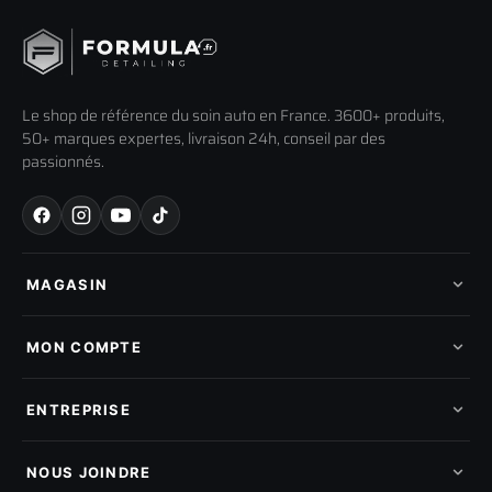
Le shop de référence du soin auto en France. 3600+ produits,
50+ marques expertes, livraison 24h, conseil par des
passionnés.
MAGASIN
Tous les produits
Nos marques
MON COMPTE
Nouveautés
Pads de polissage
Mes commandes
Pièces détachées
Mes tickets SAV
ENTREPRISE
Mon cashback
Mon parrainage
Qui sommes-nous
Programme fidelite
Compte pro
NOUS JOINDRE
Blog & tutoriels