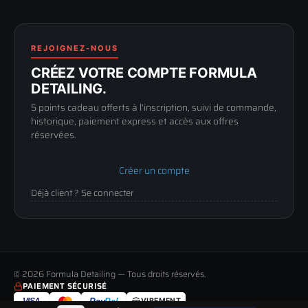
FAQ
188 Avenue de Senigallia
Politique de retour
89100 SENS
Renoncer au contrat
Conditions générales
03 73 61 02 02
REJOIGNEZ-NOUS
Mentions légales
Lun-Ven
CRÉEZ VOTRE COMPTE FORMULA
Confidentialité
9h-12h / 14h-17h
DETAILING.
5 points cadeau offerts à l'inscription, suivi de commande,
historique, paiement express et accès aux offres
réservées.
Créer un compte
Déjà client ? Se connecter
© 2026 Formula Detailing — Tous droits réservés.
PAIEMENT SÉCURISÉ
VISA
Pay
Pal
VIREMENT