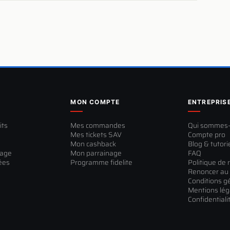
MON COMPTE
ENTREPRIS
its
Mes commandes
Qui sommes
Mes tickets SAV
Compte pro
Mon cashback
Blog & tutori
sage
Mon parrainage
FAQ
ées
Programme fidelite
Politique de 
Renoncer au 
Conditions g
Mentions lég
Confidentiali