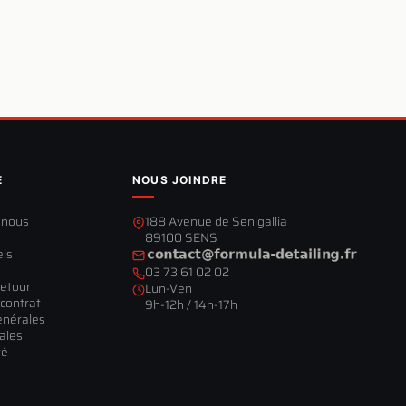
E
NOUS JOINDRE
-nous
188 Avenue de Senigallia
89100 SENS
els
03 73 61 02 02
retour
Lun-Ven
contrat
9h-12h / 14h-17h
énérales
ales
té