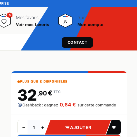
URISE
0
0
Mes favoris
Guest
Voir mes favoris
Mon compte
CONTACT
PLUS QUE 2 DISPONIBLES
32
€
,90
TTC
0,64 €
Cashback : gagnez
sur cette commande
−
+
AJOUTER