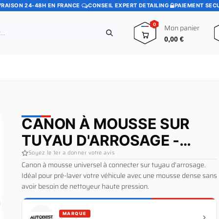
VRAISON 24-48H EN FRANCE
·
CONSEIL EXPERT DETAILING
·
PAIEMENT SEC
0
Mon panier
0,00
€
e
Pads polissage
Promotions
Blog
CANON À MOUSSE SUR
TUYAU D'ARROSAGE -
AUTOBEST
Soyez le 1er a donner votre avis
Canon à mousse universel à connecter sur tuyau d'arrosage.
Idéal pour pré-laver votre véhicule avec une mousse dense sans
avoir besoin de nettoyeur haute pression.
MARQUE