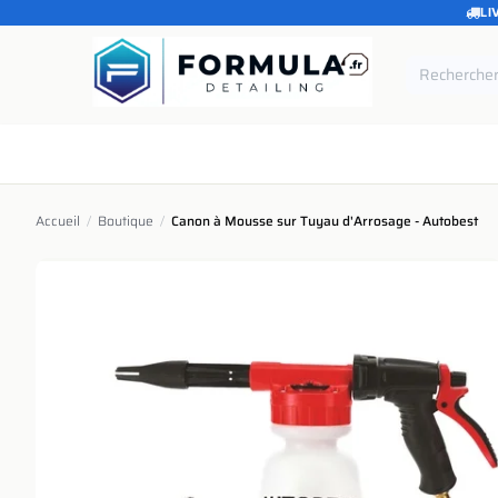
LI
SE RENDRE AU CONTENU
Accueil
Catégories
Marques
Pièces de rechang
Accueil
/
Boutique
/
Canon à Mousse sur Tuyau d'Arrosage - Autobest