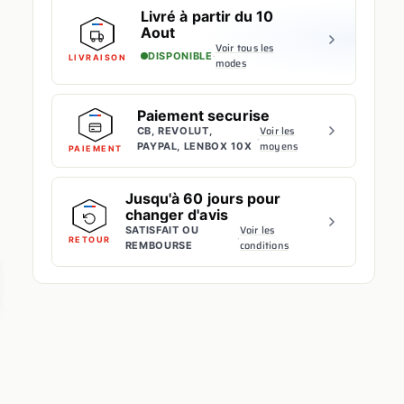
Livré à partir du 10
Aout
Voir tous les
·
DISPONIBLE
LIVRAISON
modes
Paiement securise
Voir les
CB, REVOLUT,
·
moyens
PAYPAL, LENBOX 10X
PAIEMENT
Jusqu'à 60 jours pour
changer d'avis
Voir les
SATISFAIT OU
·
RETOUR
conditions
REMBOURSE