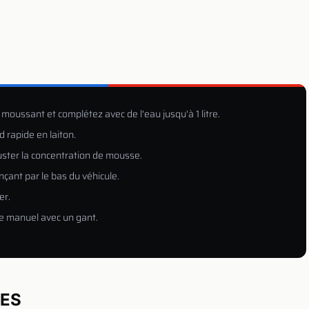
oussant et complétez avec de l'eau jusqu'à 1 litre.
d rapide en laiton.
juster la concentration de mousse.
çant par le bas du véhicule.
er.
e manuel avec un gant.
UES