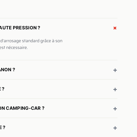
+
AUTE PRESSION ?
 d'arrosage standard grâce à son
est nécessaire.
+
ANON ?
+
 ?
+
ON CAMPING-CAR ?
+
E ?