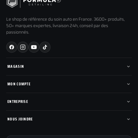
Le shop de référence du soin auto en France. 3600+ produits,
50+ marques expertes, livraison 24h, conseil par des
passionnés.
MAGASIN
Tous les produits
Nos marques
MON COMPTE
Nouveautés
Pads de polissage
Mes commandes
Pièces détachées
Mes tickets SAV
ENTREPRISE
Mon cashback
Mon parrainage
Qui sommes-nous
Programme fidelite
Compte pro
NOUS JOINDRE
Blog & tutoriels
FAQ
188 Avenue de Senigallia
Politique de retour
89100 SENS