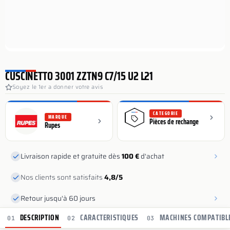
CUSCINETTO 3001 ZZTN9 C7/15 U2 L21
Soyez le 1er a donner votre avis
CATEGORIE
MARQUE
Pièces de rechange
Rupes
Livraison rapide et gratuite dès
100 €
d'achat
Nos clients sont satisfaits
4,8/5
Retour jusqu'à 60 jours
DESCRIPTION
CARACTERISTIQUES
MACHINES COMPATIBL
01
02
03