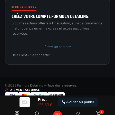
Renoncer au contrat
Conditions générales
REJOIGNEZ-NOUS
03 73 61 02 02
Mentions légales
Lun-Ven
CRÉEZ VOTRE COMPTE FORMULA DETAILING.
Confidentialité
9h-12h / 14h-17h
5 points cadeau offerts à l'inscription, suivi de commande,
historique, paiement express et accès aux offres
réservées.
Créer un compte
Déjà client ? Se connecter
© 2026 Formula Detailing — Tous droits réservés.
PAIEMENT SÉCURISÉ
VIREMENT
VISA
Pay
Pal
Prix :
LIVRAISON
PAIEMENT
RETOUR
ALERTE
Ajouter au panier
TOUS LES MODES DE LIVRAISON
MOYENS DE PAIEMENT ACCEPTÉS
JUSQU'À 60 JOURS POUR CHANGER D'AVIS
135,60
€
STOCK
ETRE
PREVENU
0
PAIEMENT 100% SÉCURISÉ
SATISFAIT OU REMBOURSÉ