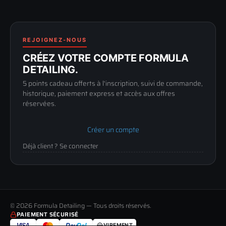
Blog & tutoriels
FAQ
188 Avenue de Senigallia
Politique de retour
89100 SENS
Renoncer au contrat
Conditions générales
03 73 61 02 02
REJOIGNEZ-NOUS
Mentions légales
Lun-Ven
CRÉEZ VOTRE COMPTE FORMULA
Confidentialité
9h-12h / 14h-17h
DETAILING.
5 points cadeau offerts à l'inscription, suivi de commande,
historique, paiement express et accès aux offres
réservées.
Créer un compte
Déjà client ? Se connecter
© 2026 Formula Detailing — Tous droits réservés.
PAIEMENT SÉCURISÉ
VISA
Pay
Pal
VIREMENT