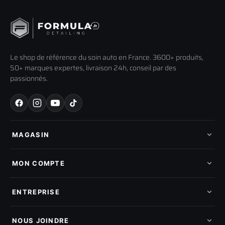
Le shop de référence du soin auto en France. 3600+ produits,
50+ marques expertes, livraison 24h, conseil par des
passionnés.
MAGASIN
Tous les produits
Nos marques
MON COMPTE
Nouveautés
Pads de polissage
Mes commandes
Pièces détachées
Mes tickets SAV
ENTREPRISE
Mon cashback
Mon parrainage
Qui sommes-nous
Programme fidelite
Compte pro
NOUS JOINDRE