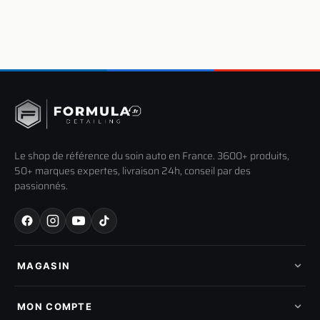
Le shop de référence du soin auto en France. 3600+ produits,
50+ marques expertes, livraison 24h, conseil par des
passionnés.
MAGASIN
Tous les produits
Nos marques
MON COMPTE
Nouveautés