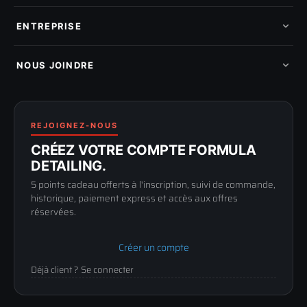
Pads de polissage
Mes commandes
Pièces détachées
Mes tickets SAV
ENTREPRISE
Mon cashback
Mon parrainage
Qui sommes-nous
Programme fidelite
Compte pro
NOUS JOINDRE
Blog & tutoriels
FAQ
188 Avenue de Senigallia
Politique de retour
89100 SENS
Renoncer au contrat
Conditions générales
03 73 61 02 02
REJOIGNEZ-NOUS
Mentions légales
Lun-Ven
CRÉEZ VOTRE COMPTE FORMULA
Confidentialité
9h-12h / 14h-17h
DETAILING.
5 points cadeau offerts à l'inscription, suivi de commande,
historique, paiement express et accès aux offres
réservées.
Créer un compte
Déjà client ? Se connecter