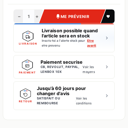
−
+
ME PRÉVENIR
Livraison possible quand
l'article sera en stock
Inscris-toi a l'alerte stock pour
Etre
·
LIVRAISON
etre prevenu
averti
Paiement securise
Voir les
CB, REVOLUT, PAYPAL,
·
moyens
LENBOX 10X
PAIEMENT
Jusqu'à 60 jours pour
changer d'avis
Voir les
SATISFAIT OU
·
RETOUR
conditions
REMBOURSE