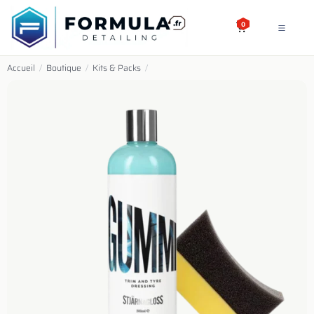
SE RENDRE AU CONTENU
0
Accueil
/
Boutique
/
Kits & Packs
/