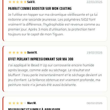
★
★
★
★
★
Said O.
22/03/2026
PARFAIT COMME BOOSTER SUR MON COATING
Je l'utilise en topper sur ma céramique vieillissante et ça lui
redonne une seconde jeunesse. Les polymères SiO2 font
vraiment la différence, l'hydrophobie est revenue comme au
premier jour. Après 3 mois d'utilisation, la protection tient
toujours sur le capot de mon Tiguan.
★
★
★
★
★
Daniel R.
19/02/2026
EFFET PERLANT IMPRESSIONNANT SUR MA 308
J'ai appliqué le Bead It Up sur carrosserie encore humide
après lavage, comme aide au séchage. Le résultat est
bluffant : l'eau perle instantanément et le séchage devient un
jeu d'enfant. La brillance obtenue est vraiment profonde, ma
peinture noire n'a jamais été aussi éclatante.
★
★
★
★
★
Marc M.
06/02/2026
POLYVALENT ET SIMPLE À APPLIQUER