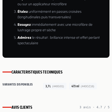
ou sur un applicateur microfibre
Étalez
uniformément en passes croisées
(longitudinales puis transversales)
Essuyez
immédiatement avec une microfibre de
lustrage propre et sèche
Admirez
le résultat : brillance intense et effet perlant
spectaculaire
CARACTERISTIQUES TECHNIQUES
VARIANTES DISPONIBLES
3,7 L
473 ml
(440G01)
(440OZ16)
AVIS CLIENTS
3 avis · 4.7 / 5