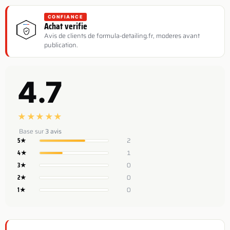
CONFIANCE
Achat verifie
Avis de clients de formula-detailing.fr, moderes avant
publication.
4.7
★
★
★
★
★
Base sur
3 avis
5★
2
4★
1
3★
0
2★
0
1★
0