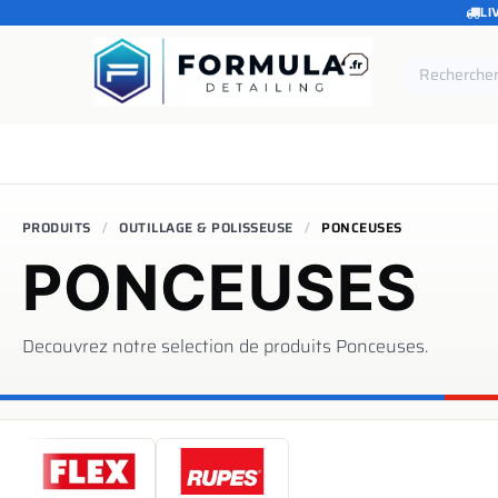
LI
SE RENDRE AU CONTENU
Accueil
Catégories
Marques
Pièces de rechang
PRODUITS
OUTILLAGE & POLISSEUSE
PONCEUSES
PONCEUSES
Decouvrez notre selection de produits
Ponceuses
.