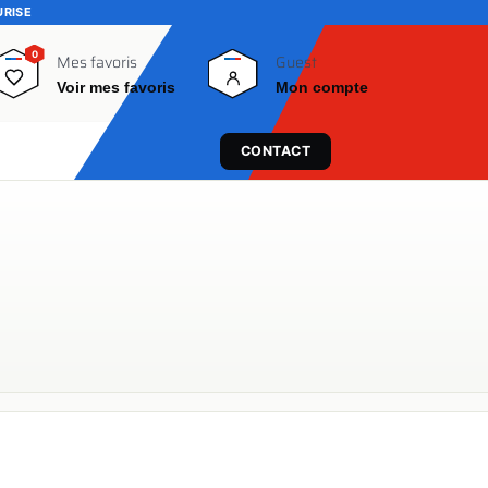
URISE
0
0
Mes favoris
Guest
Voir mes favoris
Mon compte
CONTACT