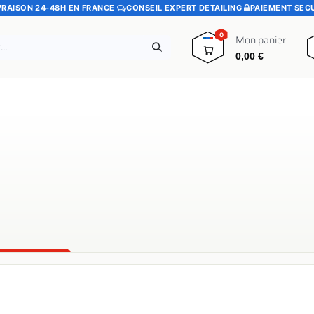
VRAISON 24-48H EN FRANCE
·
CONSEIL EXPERT DETAILING
·
PAIEMENT SEC
0
Mon panier
0,00
€
e
Pads polissage
Promotions
Blog