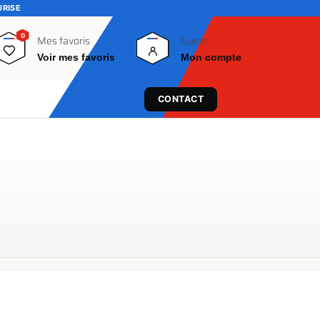
URISE
0
0
Mes favoris
Guest
Voir mes favoris
Mon compte
CONTACT