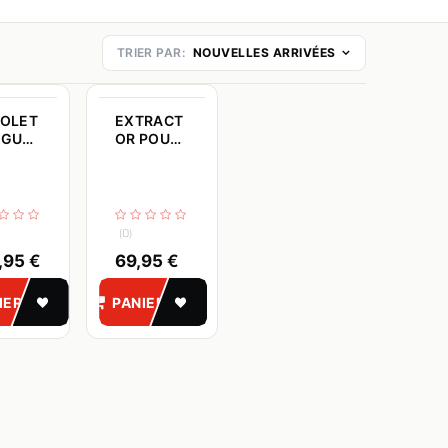
TRIER PAR:
NOUVELLES ARRIVÉES
TOLET
EXTRACT
 GUN
OR POUR
TH
PISTOLET
TOP GUN
WURTH
(0)
,95
€
69,95
€
NIER
PANIER