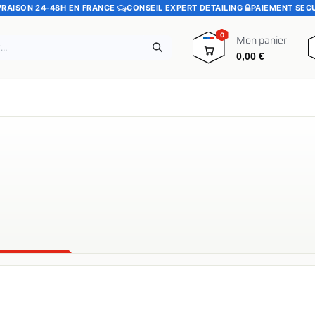
VRAISON 24-48H EN FRANCE
·
CONSEIL EXPERT DETAILING
·
PAIEMENT SEC
0
Mon panier
0,00
€
e
Pads polissage
Promotions
Blog