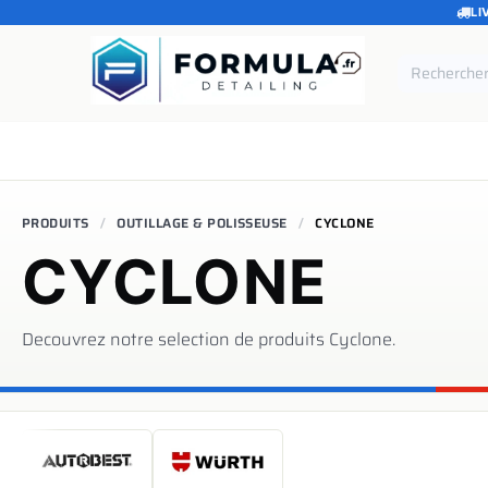
LI
SE RENDRE AU CONTENU
Accueil
Catégories
Marques
Pièces de rechang
PRODUITS
OUTILLAGE & POLISSEUSE
CYCLONE
CYCLONE
Decouvrez notre selection de produits
Cyclone
.