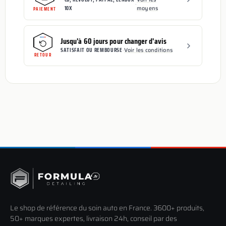
·
10X
moyens
PAIEMENT
Jusqu'à 60 jours pour changer d'avis
SATISFAIT OU REMBOURSE
·
Voir les conditions
RETOUR
Le shop de référence du soin auto en France. 3600+ produits,
50+ marques expertes, livraison 24h, conseil par des