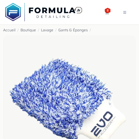
SE RENDRE AU CONTENU
0
Accueil
/
Boutique
/
Lavage
/
Gants & Éponges
/