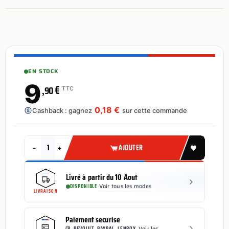
EN STOCK
9
€
,90
TTC
0,18 €
Cashback : gagnez
sur cette commande
−
+
AJOUTER
Livré à partir du 10 Aout
DISPONIBLE
·
Voir tous les modes
LIVRAISON
Paiement securise
CB, REVOLUT, PAYPAL, LENBOX
Voir les