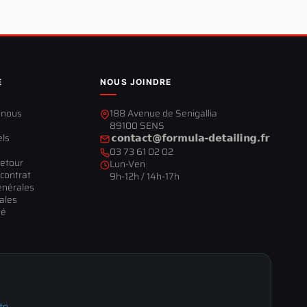
E
NOUS JOINDRE
-nous
188 Avenue de Senigallia
89100 SENS
els
03 73 61 02 02
retour
Lun-Ven
contrat
9h-12h / 14h-17h
énérales
ales
té
te