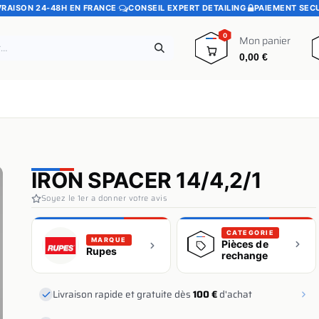
VRAISON 24-48H EN FRANCE
·
CONSEIL EXPERT DETAILING
·
PAIEMENT SEC
0
Mon panier
0,00
€
e
Pads polissage
Promotions
Blog
IRON SPACER 14/4,2/1
Soyez le 1er a donner votre avis
CATEGORIE
MARQUE
Pièces de
Rupes
rechange
Livraison rapide et gratuite dès
100 €
d'achat