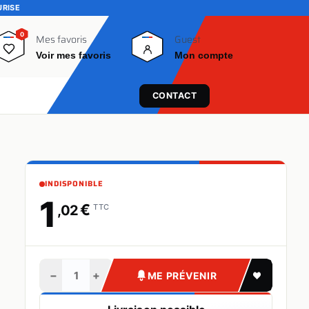
URISE
0
0
Mes favoris
Guest
Voir mes favoris
Mon compte
CONTACT
INDISPONIBLE
1
€
,02
TTC
−
+
ME PRÉVENIR