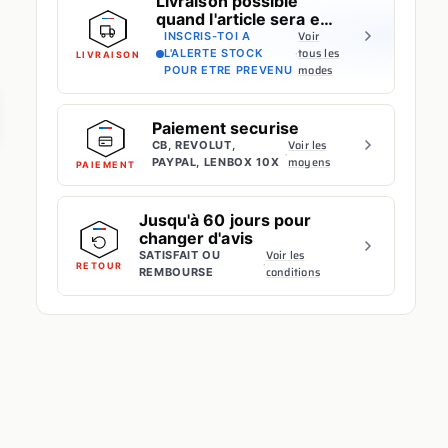
Livraison possible
quand l'article sera en
stock
Voir
INSCRIS-TOI A
·
tous les
L'ALERTE STOCK
LIVRAISON
modes
POUR ETRE PREVENU
Paiement securise
Voir les
CB, REVOLUT,
·
moyens
PAYPAL, LENBOX 10X
PAIEMENT
Jusqu'à 60 jours pour
changer d'avis
Voir les
SATISFAIT OU
·
RETOUR
conditions
REMBOURSE