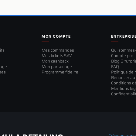
MON COMPTE
ENTREPRIS
its
Mes commandes
Qui sommes
Mes tickets SAV
Compte pro
Mon cashback
Blog & tutori
sage
Mon parrainage
FAQ
ées
Programme fidelite
Politique de 
Renoncer au 
Conditions g
Mentions lég
Confidentiali
Créer un comp