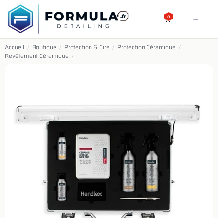
SE RENDRE AU CONTENU
0
Accueil
/
Boutique
/
Protection & Cire
/
Protection Céramique
/
Revêtement Céramique
/