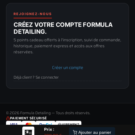
Politique de retour
89100 SENS
Renoncer au contrat
Conditions générales
03 73 61 02 02
REJOIGNEZ-NOUS
Mentions légales
Lun-Ven
CRÉEZ VOTRE COMPTE FORMULA
Confidentialité
9h-12h / 14h-17h
DETAILING.
5 points cadeau offerts à l'inscription, suivi de commande,
historique, paiement express et accès aux offres
réservées.
Créer un compte
Déjà client ? Se connecter
© 2026 Formula Detailing — Tous droits réservés.
PAIEMENT SÉCURISÉ
VISA
Pay
Pal
VIREMENT
Prix :
LIVRAISON
PAIEMENT
RETOUR
ALERTE
Ajouter au panier