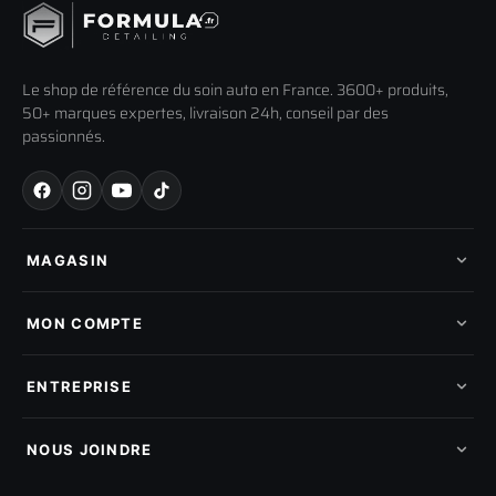
Le shop de référence du soin auto en France. 3600+ produits,
50+ marques expertes, livraison 24h, conseil par des
passionnés.
MAGASIN
Tous les produits
Nos marques
MON COMPTE
Nouveautés
Pads de polissage
Mes commandes
Pièces détachées
Mes tickets SAV
ENTREPRISE
Mon cashback
Mon parrainage
Qui sommes-nous
Programme fidelite
Compte pro
NOUS JOINDRE
Blog & tutoriels
FAQ
188 Avenue de Senigallia