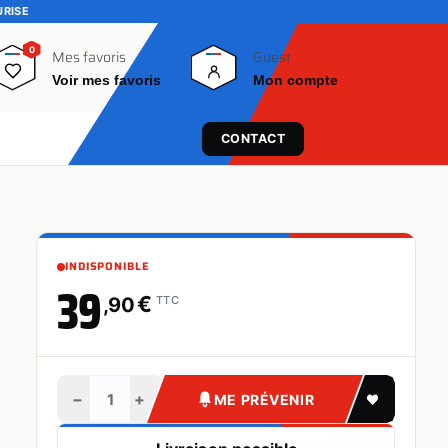
URISE
0
0
Mes favoris
Guest
Voir mes favoris
Mon compte
CONTACT
INDISPONIBLE
39
€
,90
TTC
−
+
ME PRÉVENIR