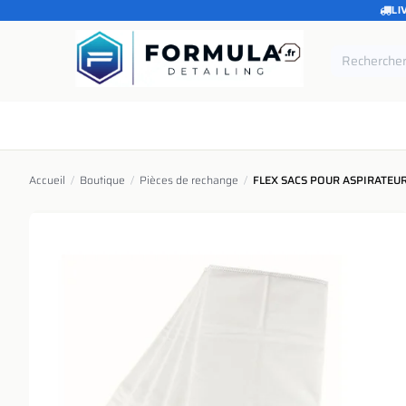
LI
SE RENDRE AU CONTENU
Accueil
Catégories
Marques
Pièces de rechang
Accueil
/
Boutique
/
Pièces de rechange
/
FLEX SACS POUR ASPIRATEUR