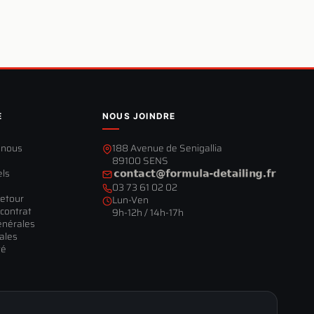
E
NOUS JOINDRE
-nous
188 Avenue de Senigallia
89100 SENS
els
03 73 61 02 02
retour
Lun-Ven
contrat
9h-12h / 14h-17h
énérales
ales
té