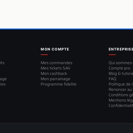
MON COMPTE
ENTREPRIS
its
Mes commandes
Qui sommes
Mes tickets SAV
Compte pro
Mon cashback
Blog & tutori
sage
Mon parrainage
FAQ
ées
Programme fidelite
Politique de 
Renoncer au 
Conditions g
Mentions lég
Confidentiali