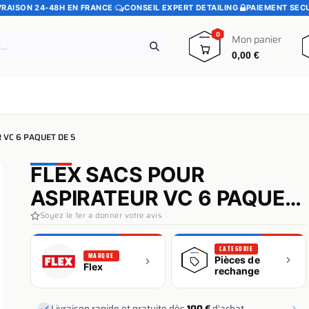
VRAISON 24-48H EN FRANCE
·
CONSEIL EXPERT DETAILING
·
PAIEMENT SEC
0
Mon panier
0,00
€
e
Pads polissage
Promotions
Blog
 VC 6 PAQUET DE 5
FLEX SACS POUR
ASPIRATEUR VC 6 PAQUET
DE 5
Soyez le 1er a donner votre avis
CATEGORIE
MARQUE
Pièces de
Flex
rechange
Livraison rapide et gratuite dès
100 €
d'achat