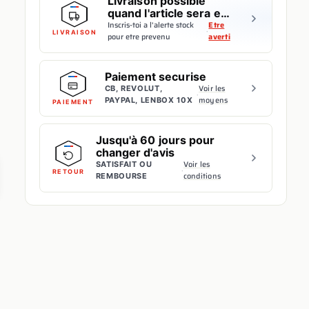
Livraison possible
quand l'article sera en
stock
Inscris-toi a l'alerte stock
Etre
·
LIVRAISON
pour etre prevenu
averti
Paiement securise
Voir les
CB, REVOLUT,
·
moyens
PAYPAL, LENBOX 10X
PAIEMENT
Jusqu'à 60 jours pour
changer d'avis
Voir les
SATISFAIT OU
·
RETOUR
conditions
REMBOURSE