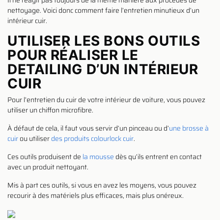
Il ne réagit pas toujours de la même manière aux procédés de
nettoyage. Voici donc comment faire l’entretien minutieux d’un
intérieur cuir.
UTILISER LES BONS OUTILS
POUR RÉALISER LE
DETAILING D’UN INTÉRIEUR
CUIR
Pour l’entretien du cuir de votre intérieur de voiture, vous pouvez
utiliser un chiffon microfibre.
À défaut de cela, il faut vous servir d’un pinceau ou d’
une brosse à
cuir
ou utiliser
des produits colourlock cuir
.
Ces outils produisent de
la mousse
dès qu’ils entrent en contact
avec un produit nettoyant.
Mis à part ces outils, si vous en avez les moyens, vous pouvez
recourir à des matériels plus efficaces, mais plus onéreux.