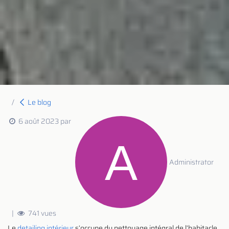
Le blog
6 août 2023
par
Administrator
|
741 vues
Le
detailing intérieur
s’occupe du nettoyage intégral de l’habitacle