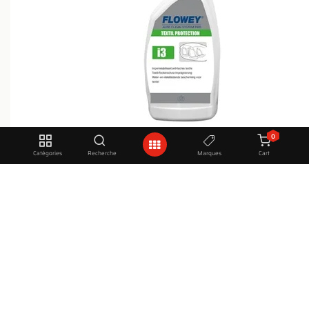
0
Catégories
Recherche
Marques
Cart
I3 Textil Protection - Imperméabilisant Tissus - Flowey
21,50
€
0