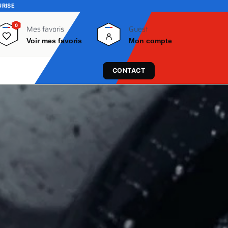
URISE
0
0
Mes favoris
Guest
Voir mes favoris
Mon compte
CONTACT