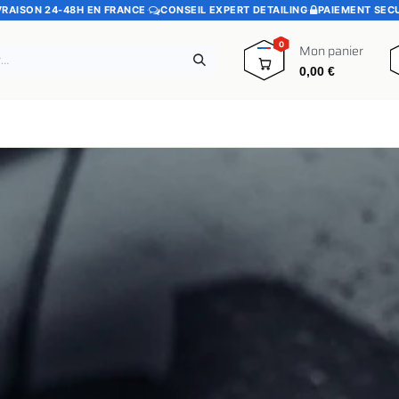
VRAISON 24-48H EN FRANCE
·
CONSEIL EXPERT DETAILING
·
PAIEMENT SEC
0
Mon panier
0,00
€
e
Pads polissage
Promotions
Blog