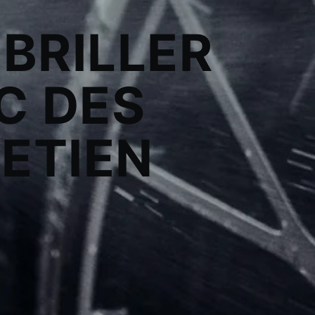
 BRILLER
C DES
ETIEN