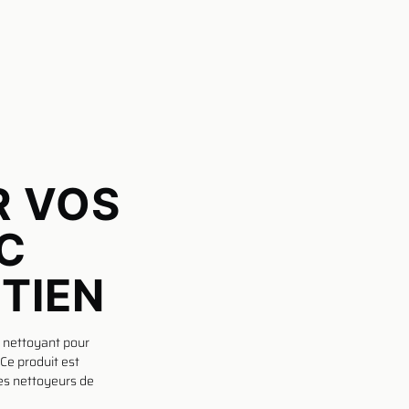
R VOS
C
TIEN
t nettoyant pour
 Ce produit est
 les nettoyeurs de