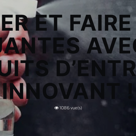
R ET FAIRE
JANTES AVE
UITS D’ENTR
INNOVANT !
1086
vue(s)