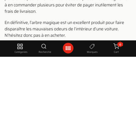
à en commander plusieurs pour éviter de payer inutilement les
frais de livraison.
En définitive, l’arbre magique est un excellent produit pour faire
disparaître les mauvaises odeurs de l’intérieur d’une voiture.
N’hésitez donc pas à en acheter.
0
Catégories
Recherche
Marques
Cart
À LIRE AUSSI
Lavage à la main d’une voiture étape par étape !
Comment régénérer les phares d’une voiture ?
Laver sa voiture sans eau : dans quels cas ça marche
0
Comment renouveler le chrome de votre voiture ou moto ?
in
Le blog
#
Parfum