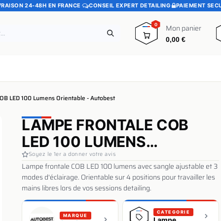
VRAISON 24-48H EN FRANCE
·
CONSEIL EXPERT DETAILING
·
PAIEMENT SEC
0
Mon panier
0,00
€
e
Pads polissage
Promotions
Blog
OB LED 100 Lumens Orientable - Autobest
LAMPE FRONTALE COB
LED 100 LUMENS
ORIENTABLE - AUTOBEST
Soyez le 1er a donner votre avis
Lampe frontale COB LED 100 lumens avec sangle ajustable et 3
modes d'éclairage. Orientable sur 4 positions pour travailler les
mains libres lors de vos sessions detailing.
CATEGORIE
MARQUE
Lampe