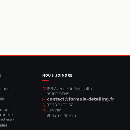
E
NOUS JOINDRE
-nous
188 Avenue de Senigallia
89100 SENS
els
03 73 61 02 02
retour
Lun-Ven
contrat
9h-12h / 14h-17h
énérales
ales