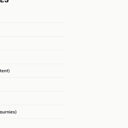
ttent)
ournies)