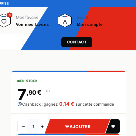
URISE
0
0
Mes favoris
Guest
Voir mes favoris
Mon compte
CONTACT
EN STOCK
7
€
,90
TTC
0,14 €
Cashback : gagnez
sur cette commande
−
+
AJOUTER