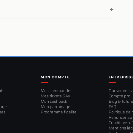
+
MON COMPTE
ENTREPRIS
its
Mes commandes
Qui sommes
Mes tickets SAV
Compte pro
Mon cashback
Blog & tutori
sage
Mon parrainage
FAQ
ées
Programme fidelite
Politique de 
Renoncer au 
Conditions g
Mentions lég