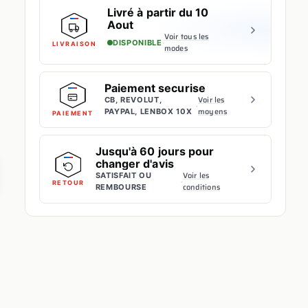
Livré à partir du 10
Aout
Voir tous les
·
DISPONIBLE
LIVRAISON
modes
Paiement securise
Voir les
CB, REVOLUT,
·
moyens
PAYPAL, LENBOX 10X
PAIEMENT
Jusqu'à 60 jours pour
changer d'avis
Voir les
SATISFAIT OU
·
RETOUR
conditions
REMBOURSE