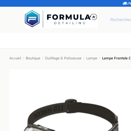
LI
SE RENDRE AU CONTENU
Accueil
Catégories
Marques
Pièces de rechang
Accueil
/
Boutique
/
Outillage & Polisseuse
/
Lampe
/
Lampe Frontale C