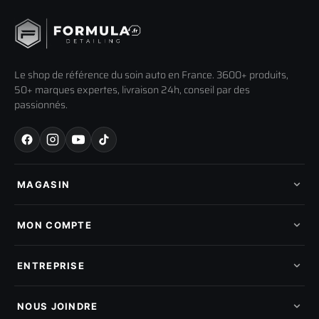
Le shop de référence du soin auto en France. 3600+ produits,
50+ marques expertes, livraison 24h, conseil par des
passionnés.
MAGASIN
Tous les produits
Nos marques
MON COMPTE
Nouveautés
Pads de polissage
Mes commandes
Pièces détachées
Mes tickets SAV
ENTREPRISE
Mon cashback
Mon parrainage
Qui sommes-nous
Programme fidelite
Compte pro
NOUS JOINDRE
Blog & tutoriels