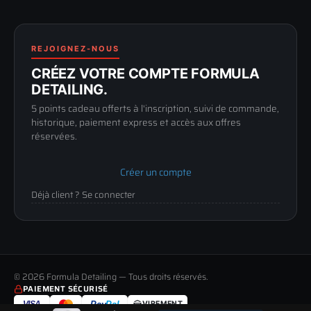
FAQ
188 Avenue de Senigallia
Politique de retour
89100 SENS
Renoncer au contrat
Conditions générales
03 73 61 02 02
REJOIGNEZ-NOUS
Mentions légales
Lun-Ven
CRÉEZ VOTRE COMPTE FORMULA
Confidentialité
9h-12h / 14h-17h
DETAILING.
5 points cadeau offerts à l'inscription, suivi de commande,
historique, paiement express et accès aux offres
réservées.
Créer un compte
Déjà client ? Se connecter
© 2026 Formula Detailing — Tous droits réservés.
PAIEMENT SÉCURISÉ
VISA
Pay
Pal
VIREMENT