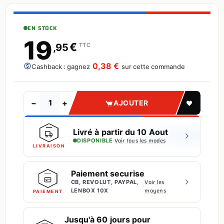
EN STOCK
19
€
,95
TTC
0,38 €
Cashback : gagnez
sur cette commande
−
+
AJOUTER
Livré à partir du 10 Aout
·
Voir tous les modes
DISPONIBLE
LIVRAISON
Paiement securise
Voir les
CB, REVOLUT, PAYPAL,
·
moyens
LENBOX 10X
PAIEMENT
Jusqu'à 60 jours pour