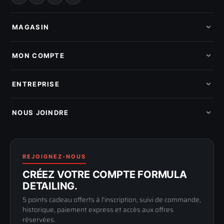
MAGASIN
Tous les produits
Nos marques
MON COMPTE
Nouveautés
Pads de polissage
Mes commandes
Pièces détachées
Mes tickets SAV
ENTREPRISE
Mon cashback
Mon parrainage
Qui sommes-nous
Programme fidelite
Compte pro
NOUS JOINDRE
Blog & tutoriels
FAQ
188 Avenue de Senigallia
Politique de retour
89100 SENS
Renoncer au contrat
Conditions générales
03 73 61 02 02
REJOIGNEZ-NOUS
Mentions légales
Lun-Ven
CRÉEZ VOTRE COMPTE FORMULA
Confidentialité
9h-12h / 14h-17h
DETAILING.
5 points cadeau offerts à l'inscription, suivi de commande,
historique, paiement express et accès aux offres
réservées.