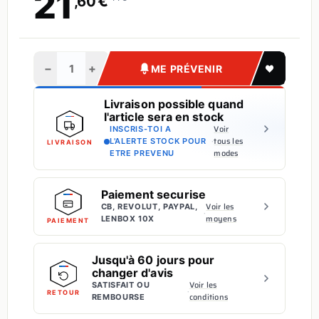
21
€
,60
−
+
ME PRÉVENIR
Livraison possible quand
l'article sera en stock
Voir
INSCRIS-TOI A
·
tous les
L'ALERTE STOCK POUR
LIVRAISON
modes
ETRE PREVENU
Paiement securise
Voir les
CB, REVOLUT, PAYPAL,
·
moyens
LENBOX 10X
PAIEMENT
Jusqu'à 60 jours pour
changer d'avis
Voir les
SATISFAIT OU
·
RETOUR
conditions
REMBOURSE