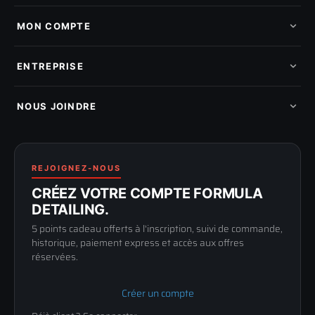
Tous les produits
Nos marques
MON COMPTE
Nouveautés
Pads de polissage
Mes commandes
Pièces détachées
Mes tickets SAV
ENTREPRISE
Mon cashback
Mon parrainage
Qui sommes-nous
Programme fidelite
Compte pro
NOUS JOINDRE
Blog & tutoriels
FAQ
188 Avenue de Senigallia
Politique de retour
89100 SENS
Renoncer au contrat
Conditions générales
03 73 61 02 02
REJOIGNEZ-NOUS
Mentions légales
Lun-Ven
CRÉEZ VOTRE COMPTE FORMULA
Confidentialité
9h-12h / 14h-17h
DETAILING.
5 points cadeau offerts à l'inscription, suivi de commande,
historique, paiement express et accès aux offres
réservées.
Créer un compte