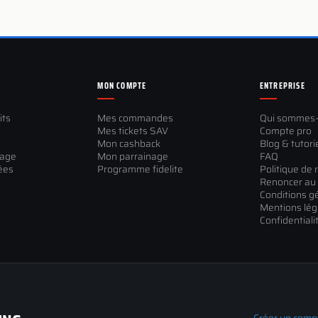
MON COMPTE
ENTREPRISE
its
Mes commandes
Qui sommes
Mes tickets SAV
Compte pro
Mon cashback
Blog & tutori
sage
Mon parrainage
FAQ
ées
Programme fidelite
Politique de 
Renoncer au 
Conditions g
Mentions lég
Confidentiali
Créer un comp