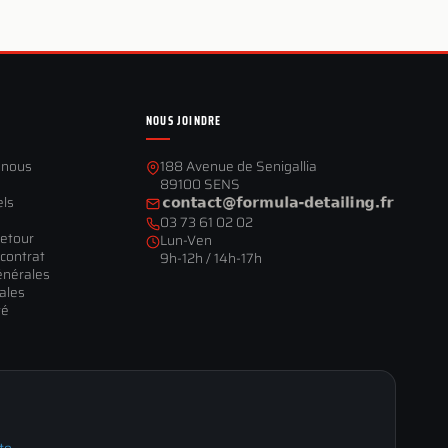
NOUS JOINDRE
-nous
188 Avenue de Senigallia
89100 SENS
els
03 73 61 02 02
retour
Lun-Ven
contrat
9h-12h / 14h-17h
énérales
ales
té
te