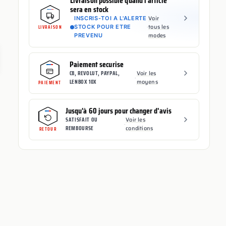
Livraison possible quand l'article
sera en stock
Voir
INSCRIS-TOI A L'ALERTE
·
tous les
STOCK POUR ETRE
LIVRAISON
modes
PREVENU
Paiement securise
CB, REVOLUT, PAYPAL,
Voir les
·
LENBOX 10X
moyens
PAIEMENT
Jusqu'à 60 jours pour changer d'avis
SATISFAIT OU
Voir les
·
REMBOURSE
conditions
RETOUR