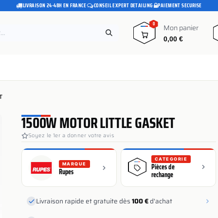
LIVRAISON 24-48H EN FRANCE
·
CONSEIL EXPERT DETAILING
·
PAIEMENT SECURISE
0
Mon panier
0,00
€
e
Pads polissage
Promotions
Blog
T
1500W MOTOR LITTLE GASKET
Soyez le 1er a donner votre avis
CATEGORIE
MARQUE
Pièces de
Rupes
rechange
Livraison rapide et gratuite dès
100 €
d'achat