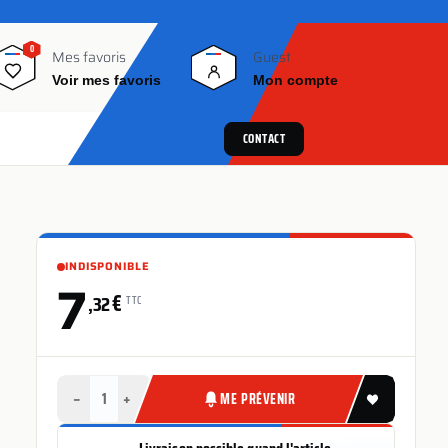
0
0
Mes favoris
Guest
Voir mes favoris
Mon compte
CONTACT
INDISPONIBLE
7
€
,32
TTC
−
+
ME PRÉVENIR