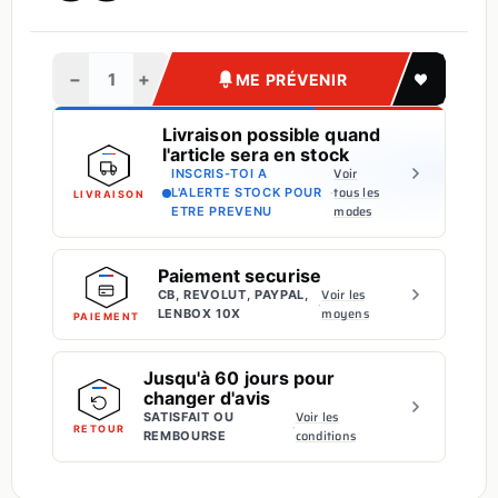
−
+
ME PRÉVENIR
Livraison possible quand
l'article sera en stock
Voir
INSCRIS-TOI A
·
tous les
L'ALERTE STOCK POUR
LIVRAISON
modes
ETRE PREVENU
Paiement securise
Voir les
CB, REVOLUT, PAYPAL,
·
moyens
LENBOX 10X
PAIEMENT
Jusqu'à 60 jours pour
changer d'avis
Voir les
SATISFAIT OU
·
RETOUR
conditions
REMBOURSE