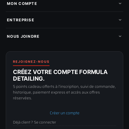
Nos marques
MON COMPTE
Nouveautés
Pads de polissage
Mes commandes
Pièces détachées
Mes tickets SAV
ENTREPRISE
Mon cashback
Mon parrainage
Qui sommes-nous
Programme fidelite
Compte pro
NOUS JOINDRE
Blog & tutoriels
FAQ
188 Avenue de Senigallia
Politique de retour
89100 SENS
Renoncer au contrat
Conditions générales
03 73 61 02 02
REJOIGNEZ-NOUS
Mentions légales
Lun-Ven
CRÉEZ VOTRE COMPTE FORMULA
Confidentialité
9h-12h / 14h-17h
DETAILING.
5 points cadeau offerts à l'inscription, suivi de commande,
historique, paiement express et accès aux offres
réservées.
Créer un compte
Déjà client ? Se connecter