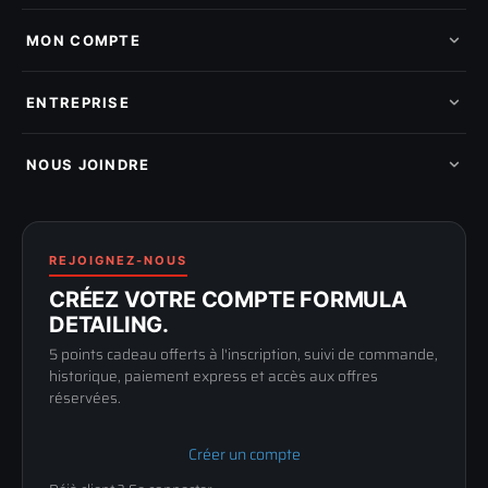
Tous les produits
Nos marques
MON COMPTE
Nouveautés
Pads de polissage
Mes commandes
Pièces détachées
Mes tickets SAV
ENTREPRISE
Mon cashback
Mon parrainage
Qui sommes-nous
Programme fidelite
Compte pro
NOUS JOINDRE
Blog & tutoriels
FAQ
188 Avenue de Senigallia
Politique de retour
89100 SENS
Renoncer au contrat
Conditions générales
03 73 61 02 02
REJOIGNEZ-NOUS
Mentions légales
Lun-Ven
CRÉEZ VOTRE COMPTE FORMULA
Confidentialité
9h-12h / 14h-17h
DETAILING.
5 points cadeau offerts à l'inscription, suivi de commande,
historique, paiement express et accès aux offres
réservées.
Créer un compte