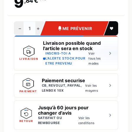
9
€
,84
−
+
ME PRÉVENIR
Livraison possible quand
l'article sera en stock
Voir
INSCRIS-TOI A
·
tous les
L'ALERTE STOCK POUR
LIVRAISON
modes
ETRE PREVENU
Paiement securise
Voir les
CB, REVOLUT, PAYPAL,
·
moyens
LENBOX 10X
PAIEMENT
Jusqu'à 60 jours pour
changer d'avis
Voir les
SATISFAIT OU
·
RETOUR
conditions
REMBOURSE