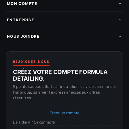
Nos marques
MON COMPTE
Nouveautés
Pads de polissage
Mes commandes
Pièces détachées
Mes tickets SAV
ENTREPRISE
Mon cashback
Mon parrainage
Qui sommes-nous
Programme fidelite
Compte pro
NOUS JOINDRE
Blog & tutoriels
FAQ
188 Avenue de Senigallia
Politique de retour
89100 SENS
Renoncer au contrat
Conditions générales
03 73 61 02 02
REJOIGNEZ-NOUS
Mentions légales
Lun-Ven
CRÉEZ VOTRE COMPTE FORMULA
Confidentialité
9h-12h / 14h-17h
DETAILING.
5 points cadeau offerts à l'inscription, suivi de commande,
historique, paiement express et accès aux offres
réservées.
Créer un compte
Déjà client ? Se connecter