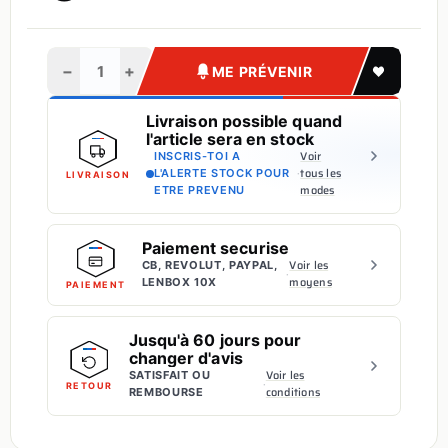
−
+
ME PRÉVENIR
Livraison possible quand
l'article sera en stock
Voir
INSCRIS-TOI A
·
tous les
L'ALERTE STOCK POUR
LIVRAISON
modes
ETRE PREVENU
Paiement securise
Voir les
CB, REVOLUT, PAYPAL,
·
moyens
LENBOX 10X
PAIEMENT
Jusqu'à 60 jours pour
changer d'avis
Voir les
SATISFAIT OU
·
RETOUR
conditions
REMBOURSE