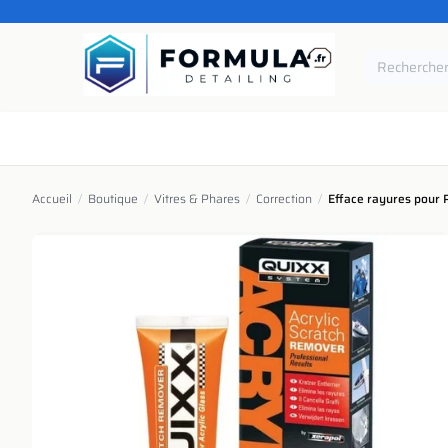
SE RENDRE AU CONTENU
Accueil
Catégories
Marques
Pièces de rechang
Accueil
/
Boutique
/
Vitres & Phares
/
Correction
/
Efface rayures pour 