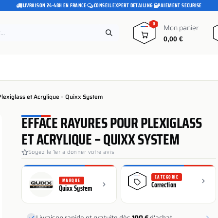
LIVRAISON 24-48H EN FRANCE
·
CONSEIL EXPERT DETAILING
·
PAIEMENT SECURISE
0
Mon panier
0,00
€
e
Pads polissage
Promotions
Blog
Plexiglass et Acrylique – Quixx System
EFFACE RAYURES POUR PLEXIGLASS
ET ACRYLIQUE – QUIXX SYSTEM
Soyez le 1er a donner votre avis
CATEGORIE
MARQUE
Correction
Quixx System
Livraison rapide et gratuite dès
100 €
d'achat