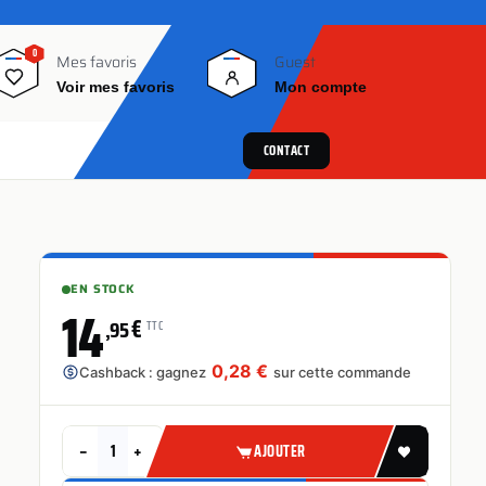
0
0
Mes favoris
Guest
Voir mes favoris
Mon compte
CONTACT
EN STOCK
14
€
,95
TTC
0,28 €
Cashback : gagnez
sur cette commande
−
+
AJOUTER