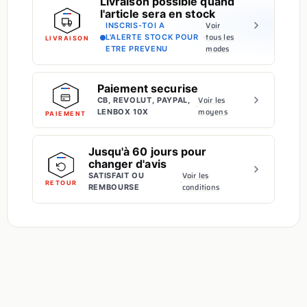
Livraison possible quand
l'article sera en stock
Voir
INSCRIS-TOI A
·
tous les
L'ALERTE STOCK POUR
LIVRAISON
modes
ETRE PREVENU
Paiement securise
Voir les
CB, REVOLUT, PAYPAL,
·
moyens
LENBOX 10X
PAIEMENT
Jusqu'à 60 jours pour
changer d'avis
Voir les
SATISFAIT OU
·
RETOUR
conditions
REMBOURSE