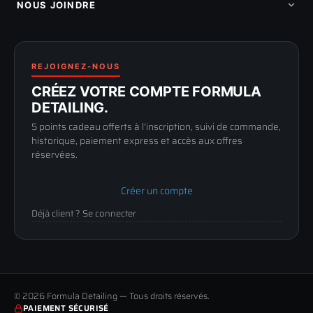
Programme fidelite
Compte pro
NOUS JOINDRE
Blog & tutoriels
FAQ
188 Avenue de Senigallia
Politique de retour
89100 SENS
Renoncer au contrat
Conditions générales
03 73 61 02 02
REJOIGNEZ-NOUS
Mentions légales
Lun-Ven
CRÉEZ VOTRE COMPTE FORMULA
Confidentialité
9h-12h / 14h-17h
DETAILING.
5 points cadeau offerts à l'inscription, suivi de commande,
historique, paiement express et accès aux offres
réservées.
Créer un compte
Déjà client ? Se connecter
© 2026 Formula Detailing — Tous droits réservés.
PAIEMENT SÉCURISÉ