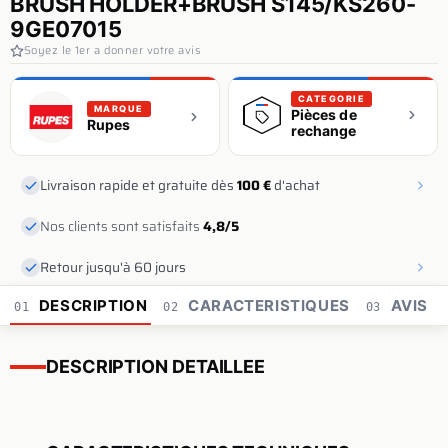
BRUSH HOLDER+BRUSH S145/KS260-
9GE07015
Soyez le 1er a donner votre avis
CATEGORIE
MARQUE
Pièces de
Rupes
rechange
Livraison rapide et gratuite dès
100 €
d'achat
Nos clients sont satisfaits
4,8/5
Retour jusqu'à 60 jours
DESCRIPTION
CARACTERISTIQUES
AVIS
01
02
03
DESCRIPTION DETAILLEE