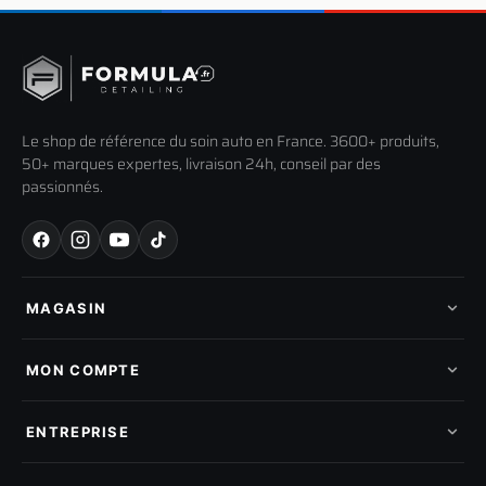
Le shop de référence du soin auto en France. 3600+ produits,
50+ marques expertes, livraison 24h, conseil par des
passionnés.
MAGASIN
Tous les produits
Nos marques
MON COMPTE
Nouveautés
Pads de polissage
Mes commandes
Pièces détachées
Mes tickets SAV
ENTREPRISE
Mon cashback
Mon parrainage
Qui sommes-nous