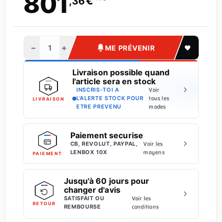
801
€
,36
−
+
ME PRÉVENIR
Livraison possible quand
l'article sera en stock
Voir
INSCRIS-TOI A
·
tous les
L'ALERTE STOCK POUR
LIVRAISON
modes
ETRE PREVENU
Paiement securise
Voir les
CB, REVOLUT, PAYPAL,
·
moyens
LENBOX 10X
PAIEMENT
Jusqu'à 60 jours pour
changer d'avis
Voir les
SATISFAIT OU
·
RETOUR
conditions
REMBOURSE