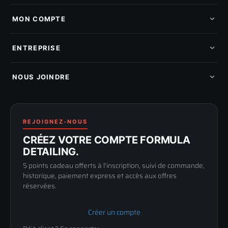
Tous les produits
Nos marques
MON COMPTE
Nouveautés
Pads de polissage
Mes commandes
Pièces détachées
Mes tickets SAV
ENTREPRISE
Mon cashback
Mon parrainage
Qui sommes-nous
Programme fidelite
Compte pro
NOUS JOINDRE
Blog & tutoriels
FAQ
188 Avenue de Senigallia
Politique de retour
89100 SENS
Renoncer au contrat
Conditions générales
03 73 61 02 02
REJOIGNEZ-NOUS
Mentions légales
Lun-Ven
CRÉEZ VOTRE COMPTE FORMULA
Confidentialité
9h-12h / 14h-17h
DETAILING.
5 points cadeau offerts à l'inscription, suivi de commande,
historique, paiement express et accès aux offres
réservées.
Créer un compte