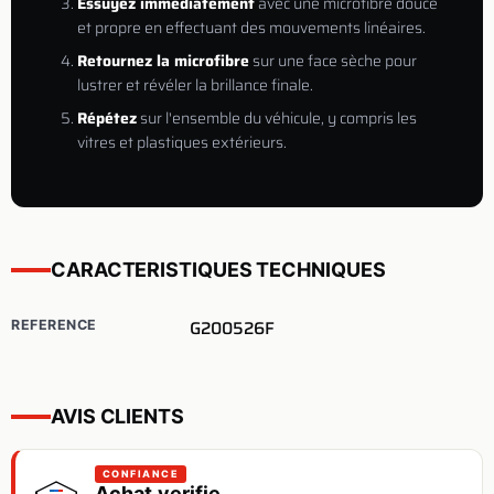
Essuyez immédiatement
avec une microfibre douce
et propre en effectuant des mouvements linéaires.
Retournez la microfibre
sur une face sèche pour
lustrer et révéler la brillance finale.
Répétez
sur l'ensemble du véhicule, y compris les
vitres et plastiques extérieurs.
CARACTERISTIQUES TECHNIQUES
G200526F
REFERENCE
AVIS CLIENTS
CONFIANCE
Achat verifie