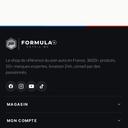
Le shop de référence du soin auto en France. 3600+ produits,
50+ marques expertes, livraison 24h, conseil par des
passionnés.
MAGASIN
Tous les produits
Nos marques
MON COMPTE
Nouveautés