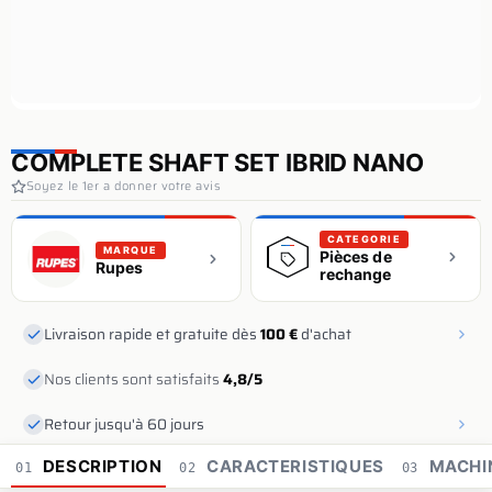
COMPLETE SHAFT SET IBRID NANO
Soyez le 1er a donner votre avis
CATEGORIE
MARQUE
Pièces de
Rupes
rechange
Livraison rapide et gratuite dès
100 €
d'achat
Nos clients sont satisfaits
4,8/5
Retour jusqu'à 60 jours
DESCRIPTION
CARACTERISTIQUES
MACHI
01
02
03