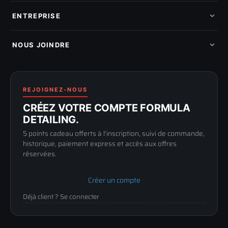
Pads de polissage
Mes commandes
Pièces détachées
Mes tickets SAV
ENTREPRISE
Mon cashback
Mon parrainage
Qui sommes-nous
Programme fidelite
Compte pro
NOUS JOINDRE
Blog & tutoriels
FAQ
188 Avenue de Senigallia
Politique de retour
89100 SENS
Renoncer au contrat
Conditions générales
03 73 61 02 02
REJOIGNEZ-NOUS
Mentions légales
Lun-Ven
CRÉEZ VOTRE COMPTE FORMULA
Confidentialité
9h-12h / 14h-17h
DETAILING.
5 points cadeau offerts à l'inscription, suivi de commande,
historique, paiement express et accès aux offres
réservées.
Créer un compte
Déjà client ? Se connecter