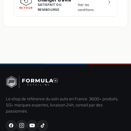
Voir les
SATISFAIT OU
·
RETOUR
conditions
REMBOURSE
Le shop de référence du soin auto en France. 3600+ produits,
50+ marques expertes, livraison 24h, conseil par des
passionnés.