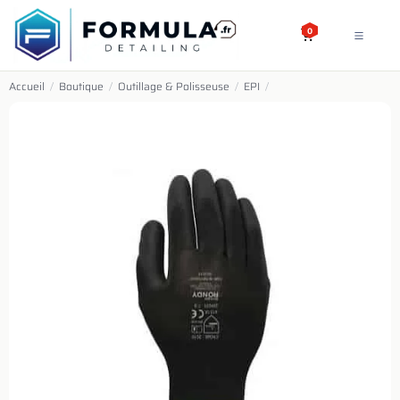
SE RENDRE AU CONTENU
0
Accueil
/
Boutique
/
Outillage & Polisseuse
/
EPI
/