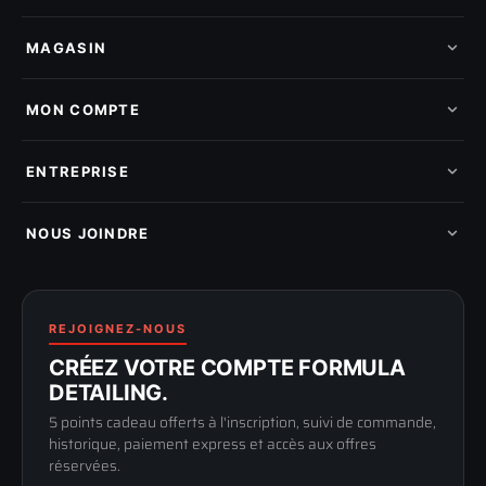
MAGASIN
Tous les produits
Nos marques
MON COMPTE
Nouveautés
Pads de polissage
Mes commandes
Pièces détachées
Mes tickets SAV
ENTREPRISE
Mon cashback
Mon parrainage
Qui sommes-nous
Programme fidelite
Compte pro
NOUS JOINDRE
Blog & tutoriels
FAQ
188 Avenue de Senigallia
Politique de retour
89100 SENS
Renoncer au contrat
Conditions générales
03 73 61 02 02
REJOIGNEZ-NOUS
Mentions légales
Lun-Ven
CRÉEZ VOTRE COMPTE FORMULA
Confidentialité
9h-12h / 14h-17h
DETAILING.
5 points cadeau offerts à l'inscription, suivi de commande,
historique, paiement express et accès aux offres
réservées.