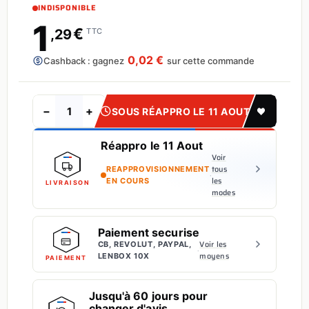
INDISPONIBLE
1
€
,29
TTC
0,02 €
Cashback : gagnez
sur cette commande
−
+
SOUS RÉAPPRO LE 11 AOUT
Réappro le 11 Aout
Voir
tous
REAPPROVISIONNEMENT
·
les
EN COURS
LIVRAISON
modes
Paiement securise
Voir les
CB, REVOLUT, PAYPAL,
·
moyens
LENBOX 10X
PAIEMENT
Jusqu'à 60 jours pour
changer d'avis