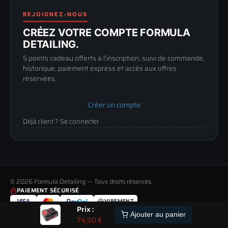
Renoncer au contrat
Conditions générales
03 73 61 02 02
REJOIGNEZ-NOUS
Mentions légales
Lun-Ven
CRÉEZ VOTRE COMPTE FORMULA
Confidentialité
9h-12h / 14h-17h
DETAILING.
5 points cadeau offerts à l'inscription, suivi de commande,
historique, paiement express et accès aux offres
réservées.
Créer un compte
Déjà client ? Se connecter
© 2026 Formula Detailing — Tous droits réservés.
PAIEMENT SÉCURISÉ
VISA
Pay
Pal
VIREMENT
Prix :
LIVRAISON
PAIEMENT
RETOUR
ALERTE
Ajouter au panier
74,50
€
TOUS LES MODES DE LIVRAISON
MOYENS DE PAIEMENT ACCEPTÉS
JUSQU'À 60 JOURS POUR CHANGER D'AVIS
STOCK
ETRE