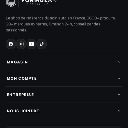
Le shop de référence du soin auto en France. 3600+ produits,
50+ marques expertes, livraison 24h, conseil par des
passionnés.
MAGASIN
Tous les produits
Nos marques
MON COMPTE
Nouveautés
Pads de polissage
Mes commandes
Pièces détachées
Mes tickets SAV
ENTREPRISE
Mon cashback
Mon parrainage
Qui sommes-nous
Programme fidelite
Compte pro
NOUS JOINDRE
Blog & tutoriels
FAQ
188 Avenue de Senigallia
Politique de retour
89100 SENS