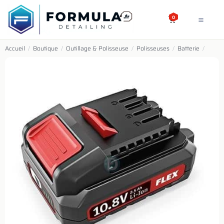
SE RENDRE AU CONTENU
0
Accueil
/
Boutique
/
Outillage & Polisseuse
/
Polisseuses
/
Batterie
/