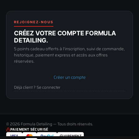
FAQ
188 Avenue de Senigallia
Politique de retour
89100 SENS
Renoncer au contrat
Conditions générales
03 73 61 02 02
REJOIGNEZ-NOUS
Mentions légales
Lun-Ven
CRÉEZ VOTRE COMPTE FORMULA
Confidentialité
9h-12h / 14h-17h
DETAILING.
5 points cadeau offerts à l'inscription, suivi de commande,
historique, paiement express et accès aux offres
réservées.
Créer un compte
Déjà client ? Se connecter
© 2026 Formula Detailing — Tous droits réservés.
PAIEMENT SÉCURISÉ
VISA
Pay
Pal
VIREMENT