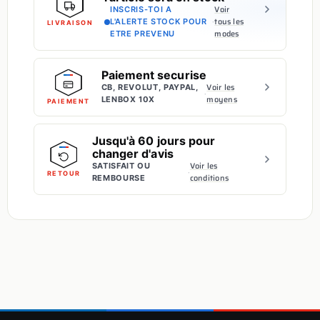
Voir
INSCRIS-TOI A
·
tous les
L'ALERTE STOCK POUR
LIVRAISON
modes
ETRE PREVENU
Paiement securise
Voir les
CB, REVOLUT, PAYPAL,
·
moyens
LENBOX 10X
PAIEMENT
Jusqu'à 60 jours pour
changer d'avis
Voir les
SATISFAIT OU
·
RETOUR
conditions
REMBOURSE