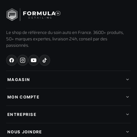
Le shop de référence du soin auto en France. 3600+ produits,
50+ marques expertes, livraison 24h, conseil par des
passionnés.
MAGASIN
Tous les produits
Nos marques
MON COMPTE
Nouveautés
Pads de polissage
Mes commandes
Pièces détachées
Mes tickets SAV
ENTREPRISE
Mon cashback
Mon parrainage
Qui sommes-nous
Programme fidelite
Compte pro
NOUS JOINDRE
Blog & tutoriels