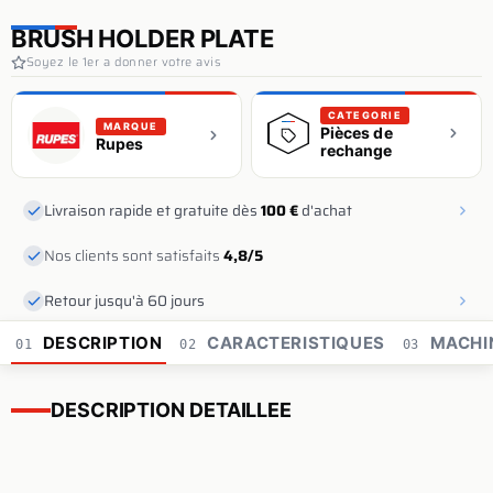
BRUSH HOLDER PLATE
Soyez le 1er a donner votre avis
CATEGORIE
MARQUE
Pièces de
Rupes
rechange
Livraison rapide et gratuite dès
100 €
d'achat
Nos clients sont satisfaits
4,8/5
Retour jusqu'à 60 jours
DESCRIPTION
CARACTERISTIQUES
MACHI
01
02
03
DESCRIPTION DETAILLEE