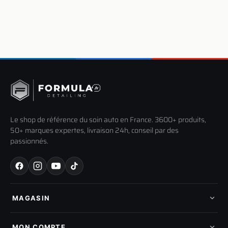
Le shop de référence du soin auto en France. 3600+ produits,
50+ marques expertes, livraison 24h, conseil par des
passionnés.
MAGASIN
Tous les produits
Nos marques
MON COMPTE