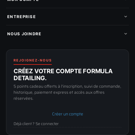
Nouveautés
Pads de polissage
Mes commandes
Pièces détachées
Mes tickets SAV
ENTREPRISE
Mon cashback
Mon parrainage
Qui sommes-nous
Programme fidelite
Compte pro
NOUS JOINDRE
Blog & tutoriels
FAQ
188 Avenue de Senigallia
Politique de retour
89100 SENS
Renoncer au contrat
Conditions générales
03 73 61 02 02
REJOIGNEZ-NOUS
Mentions légales
Lun-Ven
CRÉEZ VOTRE COMPTE FORMULA
Confidentialité
9h-12h / 14h-17h
DETAILING.
5 points cadeau offerts à l'inscription, suivi de commande,
historique, paiement express et accès aux offres
réservées.
Créer un compte
Déjà client ? Se connecter