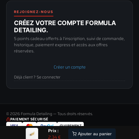
Politique de retour
89100 SENS
Renoncer au contrat
Conditions générales
03 73 61 02 02
REJOIGNEZ-NOUS
Mentions légales
Lun-Ven
CRÉEZ VOTRE COMPTE FORMULA
Confidentialité
9h-12h / 14h-17h
DETAILING.
5 points cadeau offerts à l'inscription, suivi de commande,
historique, paiement express et accès aux offres
réservées.
Créer un compte
Déjà client ? Se connecter
© 2026 Formula Detailing — Tous droits réservés.
PAIEMENT SÉCURISÉ
VISA
Pay
Pal
VIREMENT
Prix :
LIVRAISON
PAIEMENT
RETOUR
ALERTE
Ajouter au panier
2,34
€
TOUS LES MODES DE LIVRAISON
MOYENS DE PAIEMENT ACCEPTÉS
JUSQU'À 60 JOURS POUR CHANGER D'AVIS
STOCK