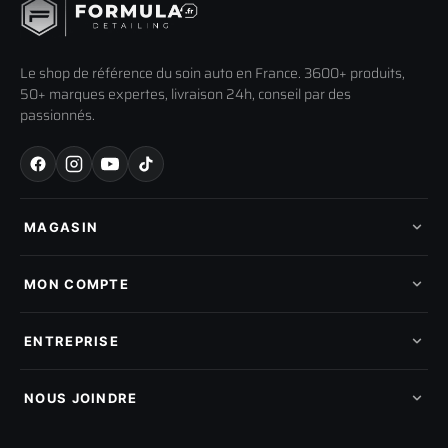
Le shop de référence du soin auto en France. 3600+ produits,
50+ marques expertes, livraison 24h, conseil par des
passionnés.
MAGASIN
Tous les produits
Nos marques
MON COMPTE
Nouveautés
Pads de polissage
Mes commandes
Pièces détachées
Mes tickets SAV
ENTREPRISE
Mon cashback
Mon parrainage
Qui sommes-nous
Programme fidelite
Compte pro
NOUS JOINDRE
Blog & tutoriels
FAQ
188 Avenue de Senigallia