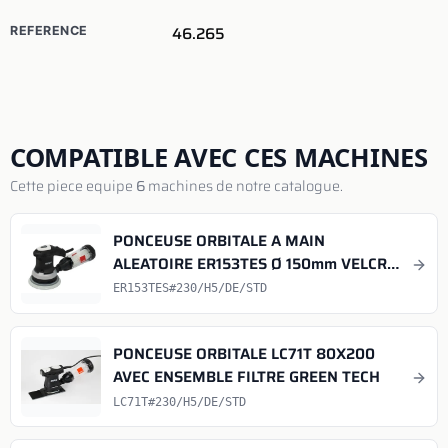
46.265
REFERENCE
COMPATIBLE AVEC CES MACHINES
Cette piece equipe
6
machines de notre catalogue.
PONCEUSE ORBITALE A MAIN
ALEATOIRE ER153TES Ø 150mm VELCRO
ORB 3mm AVEC FILTRE
ER153TES#230/H5/DE/STD
PONCEUSE ORBITALE LC71T 80X200
AVEC ENSEMBLE FILTRE GREEN TECH
LC71T#230/H5/DE/STD