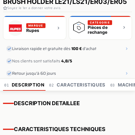
BRUSH HOLDER LE21/LS21/ER03/ER05
Soyez le 1er a donner votre avis
CATEGORIE
MARQUE
Pièces de
Rupes
rechange
Livraison rapide et gratuite dès
100 €
d'achat
Nos clients sont satisfaits
4,8/5
Retour jusqu'à 60 jours
DESCRIPTION
CARACTERISTIQUES
MACHI
01
02
03
DESCRIPTION DETAILLEE
CARACTERISTIQUES TECHNIQUES