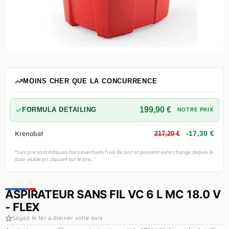
MOINS CHER QUE LA CONCURRENCE
199,90 €
FORMULA DETAILING
NOTRE PRIX
Krenobat
-17,30 €
217,20 €
* Les prix sont indiques hors eventuels frais de port et peuvent avoir change depuis la
date visible en cliquant sur le prix.
ASPIRATEUR SANS FIL VC 6 L MC 18.0 V
- FLEX
Soyez le 1er a donner votre avis