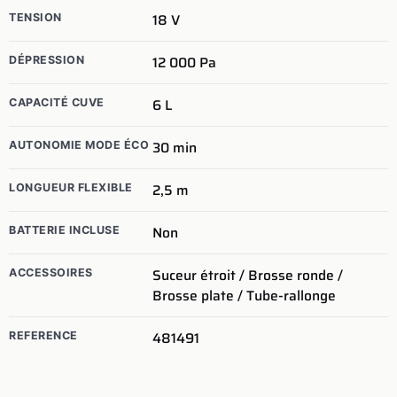
18
V
TENSION
12 000
Pa
DÉPRESSION
6
L
CAPACITÉ CUVE
30
min
AUTONOMIE MODE ÉCO
2,5
m
LONGUEUR FLEXIBLE
Non
BATTERIE INCLUSE
Suceur étroit / Brosse ronde /
ACCESSOIRES
Brosse plate / Tube-rallonge
481491
REFERENCE