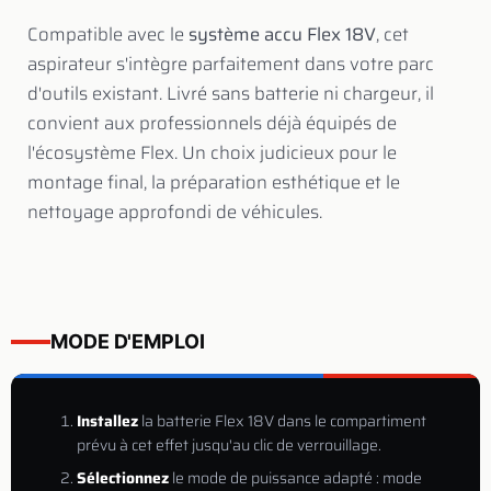
Compatible avec le
système accu Flex 18V
, cet
aspirateur s'intègre parfaitement dans votre parc
d'outils existant. Livré sans batterie ni chargeur, il
convient aux professionnels déjà équipés de
l'écosystème Flex. Un choix judicieux pour le
montage final, la préparation esthétique et le
nettoyage approfondi de véhicules.
MODE D'EMPLOI
Installez
la batterie Flex 18V dans le compartiment
prévu à cet effet jusqu'au clic de verrouillage.
Sélectionnez
le mode de puissance adapté : mode