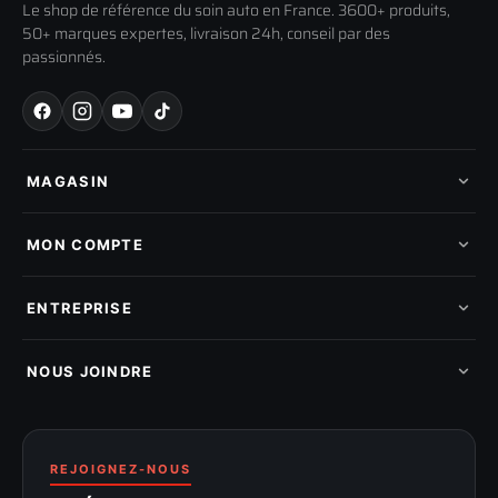
Le shop de référence du soin auto en France. 3600+ produits,
50+ marques expertes, livraison 24h, conseil par des
passionnés.
MAGASIN
Tous les produits
Nos marques
MON COMPTE
Nouveautés
Pads de polissage
Mes commandes
Pièces détachées
Mes tickets SAV
ENTREPRISE
Mon cashback
Mon parrainage
Qui sommes-nous
Programme fidelite
Compte pro
NOUS JOINDRE
Blog & tutoriels
FAQ
188 Avenue de Senigallia
Politique de retour
89100 SENS
Renoncer au contrat
Conditions générales
03 73 61 02 02
REJOIGNEZ-NOUS
Mentions légales
Lun-Ven