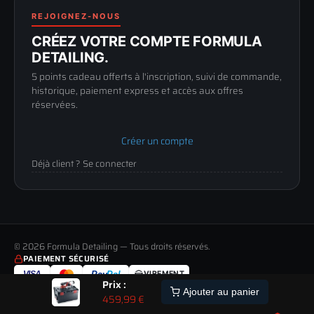
Renoncer au contrat
Conditions générales
03 73 61 02 02
REJOIGNEZ-NOUS
Mentions légales
Lun-Ven
CRÉEZ VOTRE COMPTE FORMULA
Confidentialité
9h-12h / 14h-17h
DETAILING.
5 points cadeau offerts à l'inscription, suivi de commande,
historique, paiement express et accès aux offres
réservées.
Créer un compte
Déjà client ? Se connecter
© 2026 Formula Detailing — Tous droits réservés.
PAIEMENT SÉCURISÉ
VISA
Pay
Pal
VIREMENT
Prix :
LIVRAISON
PAIEMENT
RETOUR
ALERTE
Ajouter au panier
459,99
€
TOUS LES MODES DE LIVRAISON
MOYENS DE PAIEMENT ACCEPTÉS
JUSQU'À 60 JOURS POUR CHANGER D'AVIS
STOCK
ETRE