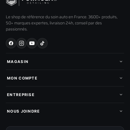
Le shop de référence du soin auto en France. 3600+ produits,
50+ marques expertes, livraison 24h, conseil par des
passionnés.
MAGASIN
Tous les produits
Nos marques
MON COMPTE
Nouveautés
Pads de polissage
Mes commandes
Pièces détachées
Mes tickets SAV
ENTREPRISE
Mon cashback
Mon parrainage
Qui sommes-nous
Programme fidelite
Compte pro
NOUS JOINDRE
Blog & tutoriels
FAQ
188 Avenue de Senigallia
Politique de retour
89100 SENS