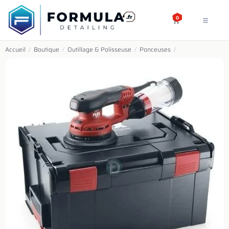
SE RENDRE AU CONTENU
0
Accueil
/
Boutique
/
Outillage & Polisseuse
/
Ponceuses
/