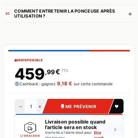
COMMENT ENTRETENIR LA PONCEUSE APRÈS
+
05
UTILISATION ?
INDISPONIBLE
459
€
,99
TTC
9,18 €
Cashback : gagnez
sur cette commande
−
+
ME PRÉVENIR
Livraison possible quand
l'article sera en stock
Inscris-toi a l'alerte stock pour
Etre
·
LIVRAISON
etre prevenu
averti