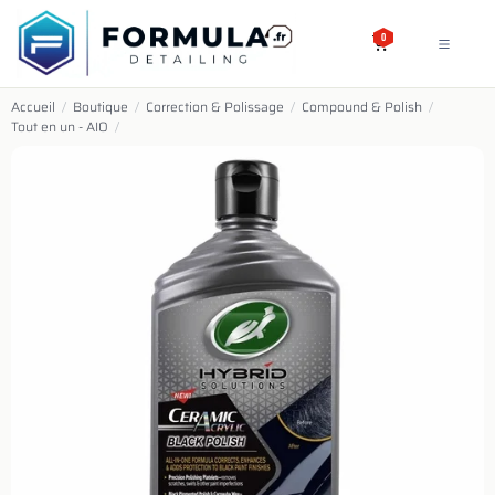
SE RENDRE AU CONTENU
0
Accueil
/
Boutique
/
Correction & Polissage
/
Compound & Polish
/
Tout en un - AIO
/