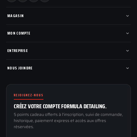
MAGASIN
Tous les produits
Nos marques
MON COMPTE
Nouveautés
Pads de polissage
Mes commandes
Pièces détachées
Mes tickets SAV
ENTREPRISE
Mon cashback
Mon parrainage
Qui sommes-nous
Programme fidelite
Compte pro
NOUS JOINDRE
Blog & tutoriels
FAQ
188 Avenue de Senigallia
Politique de retour
89100 SENS
Renoncer au contrat
Conditions générales
REJOIGNEZ-NOUS
03 73 61 02 02
Mentions légales
Lun-Ven
CRÉEZ VOTRE COMPTE FORMULA DETAILING.
Confidentialité
9h-12h / 14h-17h
5 points cadeau offerts à l'inscription, suivi de commande,
historique, paiement express et accès aux offres
réservées.