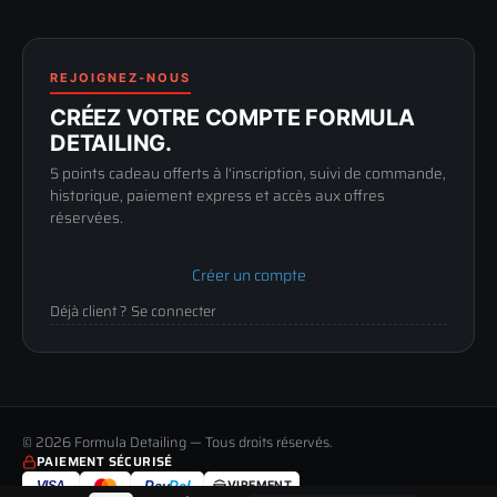
FAQ
188 Avenue de Senigallia
Politique de retour
89100 SENS
Renoncer au contrat
Conditions générales
03 73 61 02 02
REJOIGNEZ-NOUS
Mentions légales
Lun-Ven
CRÉEZ VOTRE COMPTE FORMULA
Confidentialité
9h-12h / 14h-17h
DETAILING.
5 points cadeau offerts à l'inscription, suivi de commande,
historique, paiement express et accès aux offres
réservées.
Créer un compte
Déjà client ? Se connecter
© 2026 Formula Detailing — Tous droits réservés.
PAIEMENT SÉCURISÉ
VISA
Pay
Pal
VIREMENT