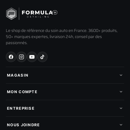
Le shop de référence du soin auto en France. 3600+ produits,
50+ marques expertes, livraison 24h, conseil par des
passionnés.
MAGASIN
Tous les produits
Nos marques
MON COMPTE
Nouveautés
Pads de polissage
Mes commandes
Pièces détachées
Mes tickets SAV
ENTREPRISE
Mon cashback
Mon parrainage
Qui sommes-nous
Programme fidelite
Compte pro
NOUS JOINDRE
Blog & tutoriels