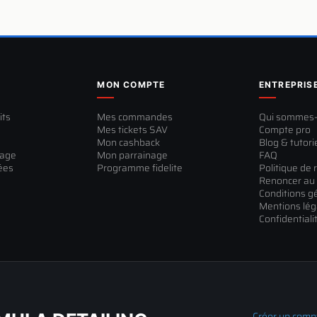
MON COMPTE
ENTREPRIS
its
Mes commandes
Qui sommes
Mes tickets SAV
Compte pro
Mon cashback
Blog & tutori
sage
Mon parrainage
FAQ
ées
Programme fidelite
Politique de 
Renoncer au 
Conditions g
Mentions lég
Confidentiali
Créer un comp