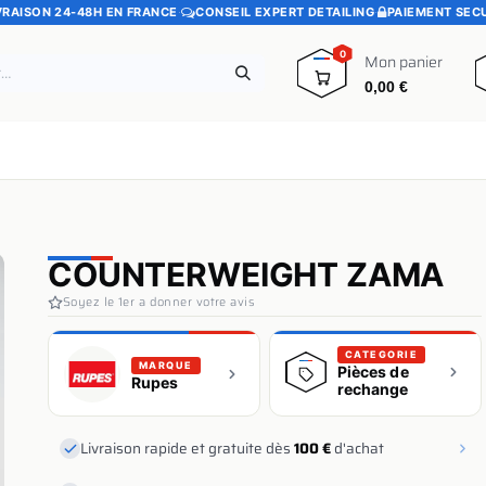
VRAISON 24-48H EN FRANCE
·
CONSEIL EXPERT DETAILING
·
PAIEMENT SEC
0
Mon panier
0,00
€
e
Pads polissage
Promotions
Blog
COUNTERWEIGHT ZAMA
Soyez le 1er a donner votre avis
CATEGORIE
MARQUE
Pièces de
Rupes
rechange
Livraison rapide et gratuite dès
100 €
d'achat