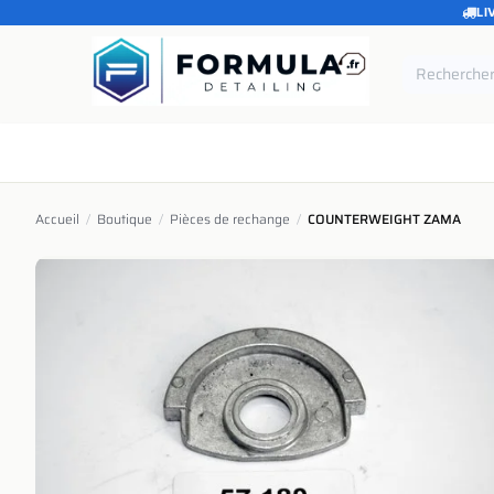
LI
SE RENDRE AU CONTENU
Accueil
Catégories
Marques
Pièces de rechang
Accueil
/
Boutique
/
Pièces de rechange
/
COUNTERWEIGHT ZAMA