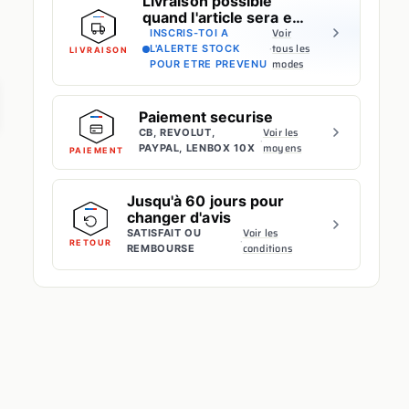
Livraison possible
quand l'article sera en
stock
Voir
INSCRIS-TOI A
·
tous les
L'ALERTE STOCK
LIVRAISON
modes
POUR ETRE PREVENU
Paiement securise
Voir les
CB, REVOLUT,
·
moyens
PAYPAL, LENBOX 10X
PAIEMENT
Jusqu'à 60 jours pour
changer d'avis
Voir les
SATISFAIT OU
·
RETOUR
conditions
REMBOURSE