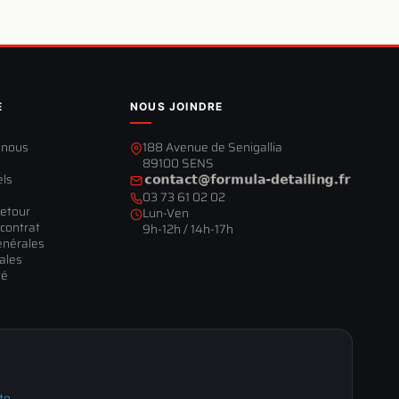
E
NOUS JOINDRE
-nous
188 Avenue de Senigallia
89100 SENS
els
03 73 61 02 02
retour
Lun-Ven
contrat
9h-12h / 14h-17h
énérales
ales
té
te