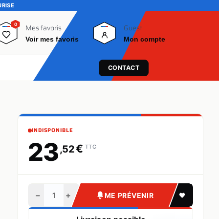
URISE
0
0
Mes favoris
Guest
Voir mes favoris
Mon compte
CONTACT
INDISPONIBLE
23
€
,52
TTC
−
+
ME PRÉVENIR