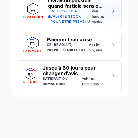
Livraison possible
quand l'article sera en
stock
Voir
INSCRIS-TOI A
·
tous les
L'ALERTE STOCK
LIVRAISON
modes
POUR ETRE PREVENU
Paiement securise
Voir les
CB, REVOLUT,
·
moyens
PAYPAL, LENBOX 10X
PAIEMENT
Jusqu'à 60 jours pour
changer d'avis
Voir les
SATISFAIT OU
·
RETOUR
conditions
REMBOURSE