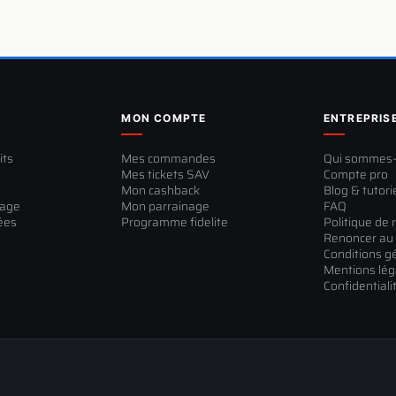
MON COMPTE
ENTREPRIS
its
Mes commandes
Qui sommes
Mes tickets SAV
Compte pro
Mon cashback
Blog & tutori
sage
Mon parrainage
FAQ
ées
Programme fidelite
Politique de 
Renoncer au 
Conditions g
Mentions lég
Confidentiali