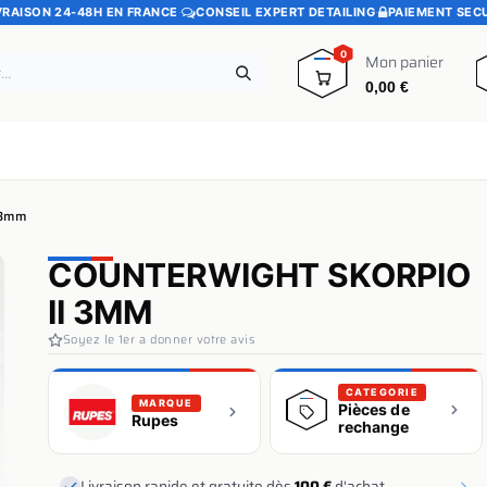
VRAISON 24-48H EN FRANCE
·
CONSEIL EXPERT DETAILING
·
PAIEMENT SEC
0
Mon panier
0,00
€
e
Pads polissage
Promotions
Blog
 3mm
COUNTERWIGHT SKORPIO
II 3MM
Soyez le 1er a donner votre avis
CATEGORIE
MARQUE
Pièces de
Rupes
rechange
Livraison rapide et gratuite dès
100 €
d'achat