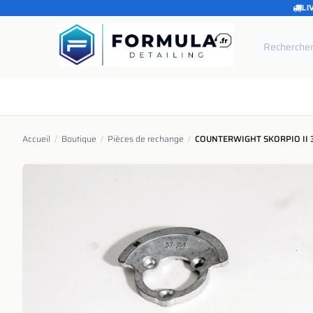
LI
SE RENDRE AU CONTENU
Accueil
Catégories
Marques
Pièces de rechang
Accueil
/
Boutique
/
Pièces de rechange
/
COUNTERWIGHT SKORPIO II