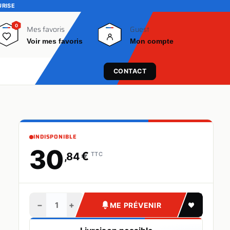
URISE
0
0
Mes favoris
Guest
Voir mes favoris
Mon compte
CONTACT
INDISPONIBLE
30
€
,84
TTC
−
+
ME PRÉVENIR