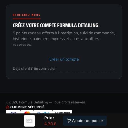
188 Avenue de Senigallia
Politique de retour
89100 SENS
Renoncer au contrat
Conditions générales
REJOIGNEZ-NOUS
03 73 61 02 02
Mentions légales
Lun-Ven
CRÉEZ VOTRE COMPTE FORMULA DETAILING.
Confidentialité
9h-12h / 14h-17h
5 points cadeau offerts à l'inscription, suivi de commande,
historique, paiement express et accès aux offres
réservées.
Créer un compte
Déjà client ? Se connecter
© 2026 Formula Detailing — Tous droits réservés.
PAIEMENT SÉCURISÉ
VIREMENT
VISA
Pay
Pal
Prix :
LIVRAISON
PAIEMENT
RETOUR
ALERTE
Ajouter au panier
TOUS LES MODES DE LIVRAISON
MOYENS DE PAIEMENT ACCEPTÉS
JUSQU'À 60 JOURS POUR CHANGER D'AVIS
4,20
€
STOCK