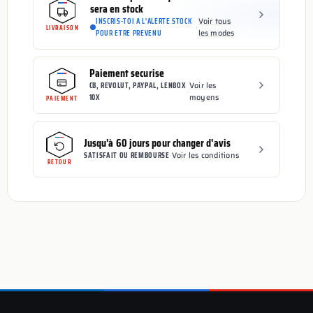
sera en stock
INSCRIS-TOI A L'ALERTE STOCK
Voir tous
·
LIVRAISON
POUR ETRE PREVENU
les modes
Paiement securise
CB, REVOLUT, PAYPAL, LENBOX
Voir les
·
10X
moyens
PAIEMENT
Jusqu'à 60 jours pour changer d'avis
SATISFAIT OU REMBOURSE
·
Voir les conditions
RETOUR