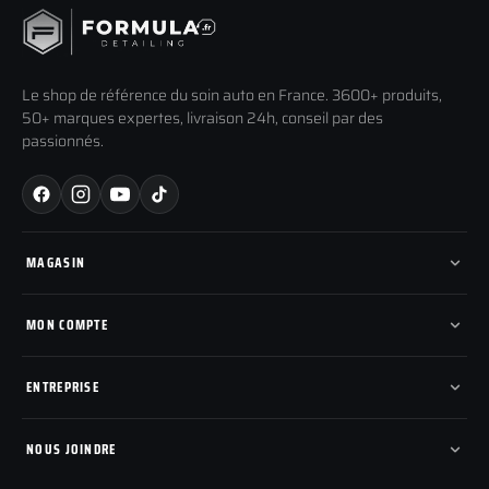
Le shop de référence du soin auto en France. 3600+ produits,
50+ marques expertes, livraison 24h, conseil par des
passionnés.
MAGASIN
Tous les produits
Nos marques
MON COMPTE
Nouveautés
Pads de polissage
Mes commandes
Pièces détachées
Mes tickets SAV
ENTREPRISE
Mon cashback
Mon parrainage
Qui sommes-nous
Programme fidelite
Compte pro
NOUS JOINDRE
Blog & tutoriels
FAQ