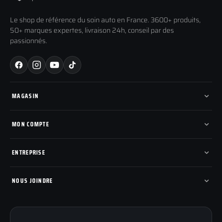
Le shop de référence du soin auto en France. 3600+ produits,
50+ marques expertes, livraison 24h, conseil par des
passionnés.
MAGASIN
Tous les produits
Nos marques
MON COMPTE
Nouveautés
Pads de polissage
Mes commandes
Pièces détachées
Mes tickets SAV
ENTREPRISE
Mon cashback
Mon parrainage
Qui sommes-nous
Programme fidelite
Compte pro
NOUS JOINDRE
Blog & tutoriels
FAQ
188 Avenue de Senigallia
Politique de retour
89100 SENS
Renoncer au contrat