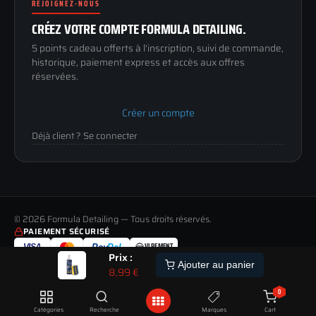
Conditions générales
REJOIGNEZ-NOUS
03 73 61 02 02
Mentions légales
Lun-Ven
CRÉEZ VOTRE COMPTE FORMULA DETAILING.
Confidentialité
9h-12h / 14h-17h
5 points cadeau offerts à l'inscription, suivi de commande,
historique, paiement express et accès aux offres
réservées.
Créer un compte
Déjà client ? Se connecter
© 2026 Formula Detailing — Tous droits réservés.
PAIEMENT SÉCURISÉ
VIREMENT
VISA
Pay
Pal
Prix :
LIVRAISON
PAIEMENT
RETOUR
ALERTE
Ajouter au panier
TOUS LES MODES DE LIVRAISON
MOYENS DE PAIEMENT ACCEPTÉS
JUSQU'À 60 JOURS POUR CHANGER D'AVIS
8,99
€
STOCK
ETRE
PREVENU
0
POUR CETTE COMMANDE :
PAIEMENT 100% SÉCURISÉ
SATISFAIT OU REMBOURSÉ
DU
Livré à partir du 10 Aout
Transactions chiffrées via Revolut et PayPal, 3D Secure
14 JOURS
Catégories
Recherche
Marques
Cart