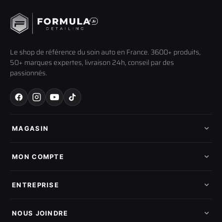
Le shop de référence du soin auto en France. 3600+ produits,
50+ marques expertes, livraison 24h, conseil par des
passionnés.
MAGASIN
Tous les produits
Nos marques
MON COMPTE
Nouveautés
Pads de polissage
Mes commandes
Pièces détachées
Mes tickets SAV
ENTREPRISE
Mon cashback
Mon parrainage
Qui sommes-nous
Programme fidelite
Compte pro
NOUS JOINDRE
Blog & tutoriels